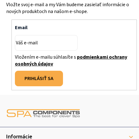
Vložte svoj e-mail a my Vám budeme zasielať informácie o
nových produktoch na našom e-shope.
Email
Vložením e-mailu súhlasíte s
podmienkami ochrany
osobných údajov
PRIHLÁSIŤ SA
Z
á
p
ä
t
Informácie