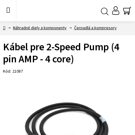
Prejsť
na
obsah
NÁ
Hľadať
KO
Domov
Náhradné diely a komponenty
Čerpadlá a kompresory
Kábel pre 2-Speed ​​Pump (4
pin AMP - 4 core)
Kód:
21087