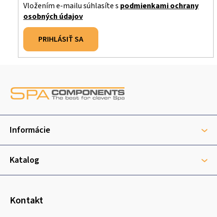
Vložením e-mailu súhlasíte s
podmienkami ochrany
osobných údajov
PRIHLÁSIŤ SA
Z
á
p
ä
t
Informácie
i
e
Katalog
Kontakt