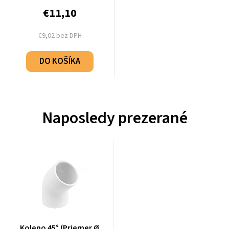
€11,10
€9,02 bez DPH
DO KOŠÍKA
Naposledy prezerané
Koleno 45° (Priemer Ø