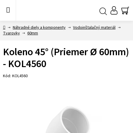
Prejsť
na
obsah
NÁ
Hľadať
KO
Domov
Náhradné diely a komponenty
Vodoinštalačný materiál
Tvarovky
60mm
Koleno 45° (Priemer Ø 60mm)
- KOL4560
Kód:
KOL4560