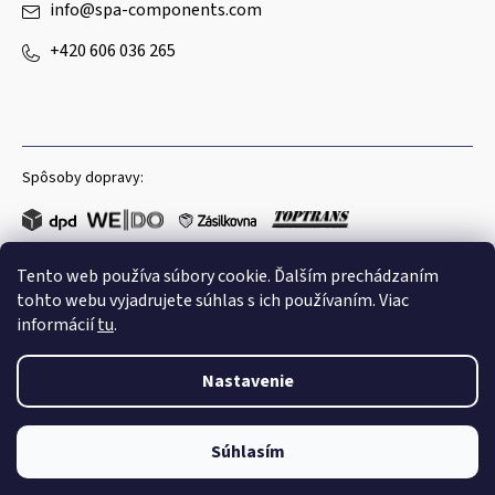
info
@
spa-components.com
+420 606 036 265
Spôsoby dopravy:
Tento web používa súbory cookie. Ďalším prechádzaním
Obľúbené spôsoby platby:
tohto webu vyjadrujete súhlas s ich používaním. Viac
informácií
tu
.
Nastavenie
Copyright 2026
Spa Components
. Všetky práva vyhradené.
Súhlasím
Shoptet
|
mime digital