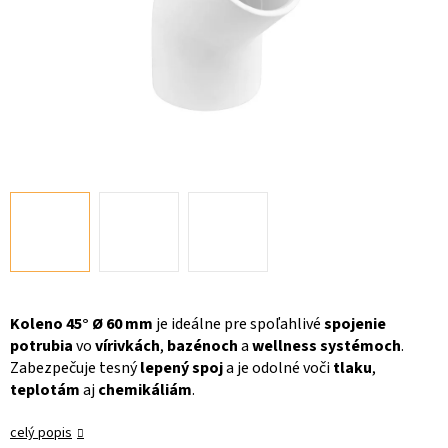
Koleno 45° Ø 60 mm
je ideálne pre spoľahlivé
spojenie
potrubia
vo
vírivkách
,
bazénoch
a
wellness systémoch
.
Zabezpečuje tesný
lepený spoj
a je odolné voči
tlaku
,
teplotám
aj
chemikáliám
.
celý popis