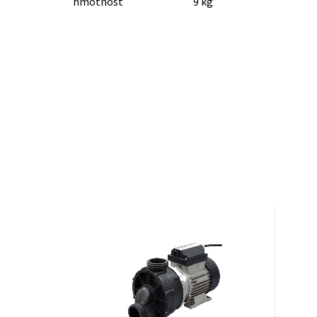
hmotnost
9 kg