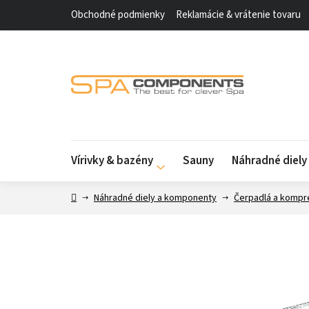
Prejsť
Obchodné podmienky
Reklamácie & vrátenie tovaru
na
obsah
Vírivky & bazény
Sauny
Náhradné diel
Domov
Náhradné diely a komponenty
Čerpadlá a kompr