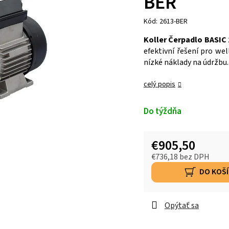
BER
Kód:
2613-BER
Koller Čerpadlo BASIC
efektivní řešení pro wel
nízké náklady na údržbu.
celý popis
Do týždňa
€905,50
€736,18 bez DPH
DO KOŠ
Opýtať sa