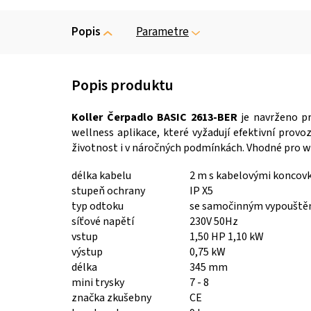
Popis
Parametre
Koller Čerpadlo BASIC 2613-BER
je navrženo pro
wellness aplikace, které vyžadují efektivní prov
životnost i v náročných podmínkách. Vhodné pro wel
délka kabelu
2 m s kabelovými koncovk
stupeň ochrany
IP X5
typ odtoku
se samočinným vypouštěn
síťové napětí
230V 50Hz
vstup
1,50 HP 1,10 kW
výstup
0,75 kW
délka
345 mm
mini trysky
7 - 8
značka zkušebny
CE