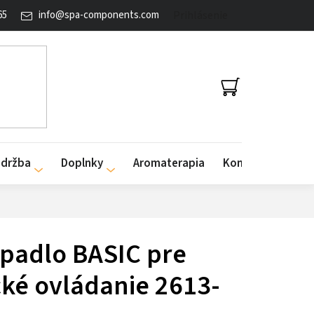
65
info
@
spa-components.com
Prihlásenie
NÁKUPNÝ
KOŠÍK
údržba
Doplnky
Aromaterapia
Kontakty
rpadlo BASIC pre
cké ovládanie 2613-