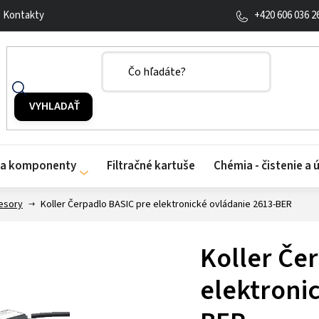
+420 606 036 2
Kontakty
y a komponenty
Filtračné kartuše
Chémia - čistenie a 
esory
Koller Čerpadlo BASIC pre elektronické ovládanie 2613-BER
Koller Če
elektroni