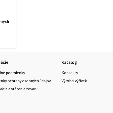
bných
ácie
Katalog
né podmienky
Kontakty
nky ochrany osobných údajov
Výrobci výřivek
cie a vrátenie tovaru