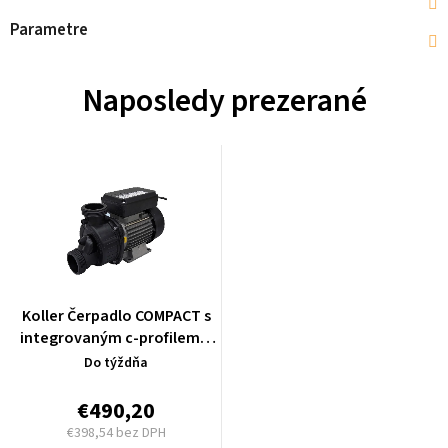
Parametre
Naposledy prezerané
Koller Čerpadlo COMPACT s
integrovaným c-profilem a
vestavanou elektronickou
Do týždňa
reguláciou 4611-WEP-60.
€490,20
€398,54 bez DPH