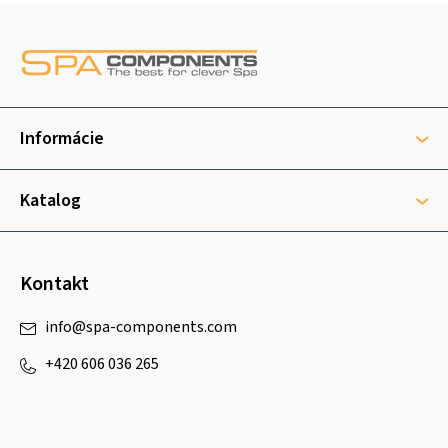
Z
á
p
ä
t
Informácie
i
e
Katalog
Kontakt
info
@
spa-components.com
+420 606 036 265