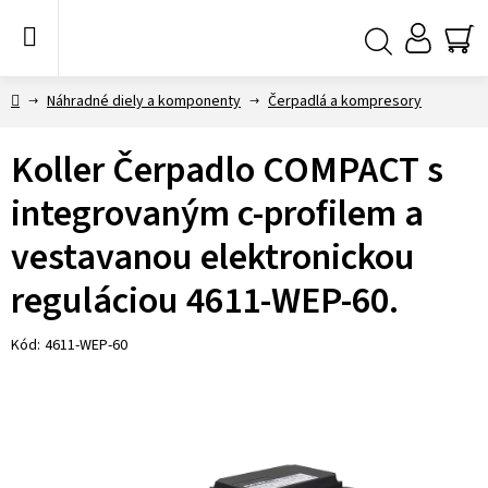
Prejsť
na
obsah
NÁ
Hľadať
KO
Domov
Náhradné diely a komponenty
Čerpadlá a kompresory
Koller Čerpadlo COMPACT s
integrovaným c-profilem a
vestavanou elektronickou
reguláciou 4611-WEP-60.
Kód:
4611-WEP-60