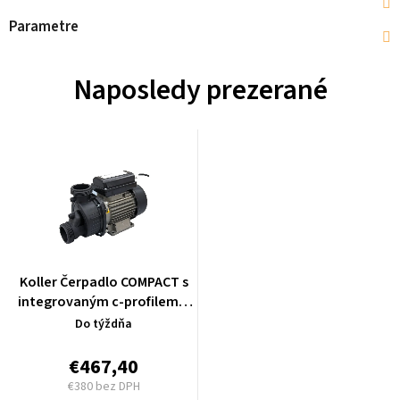
Parametre
Naposledy prezerané
Koller Čerpadlo COMPACT s
integrovaným c-profilem a
vestavanou elektronickou
Do týždňa
reguláciou 4611-WEP-2.
€467,40
€380 bez DPH