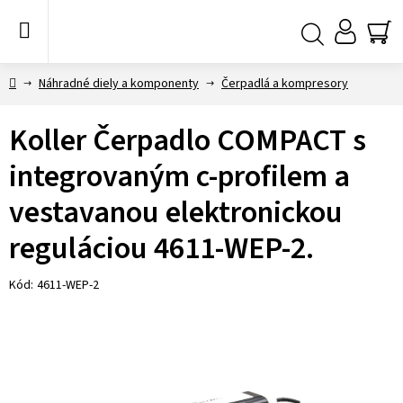
Prejsť
na
obsah
NÁ
Hľadať
KO
Domov
Náhradné diely a komponenty
Čerpadlá a kompresory
Koller Čerpadlo COMPACT s
integrovaným c-profilem a
vestavanou elektronickou
reguláciou 4611-WEP-2.
Kód:
4611-WEP-2