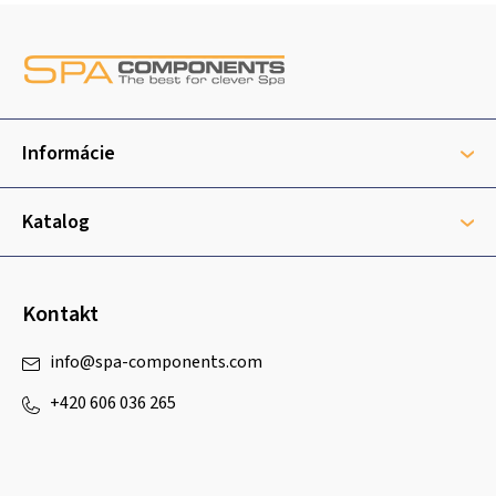
Z
á
p
ä
t
Informácie
i
e
Katalog
Kontakt
info
@
spa-components.com
+420 606 036 265