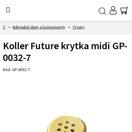
Prejsť
na
obsah
NÁ
Hľadať
KO
Domov
Náhradné diely a komponenty
Trysky
Koller Future krytka midi GP-
0032-7
Kód:
GP-0032-7