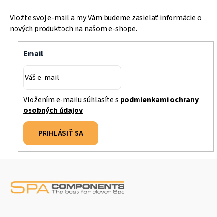
Vložte svoj e-mail a my Vám budeme zasielať informácie o
nových produktoch na našom e-shope.
Email
Vložením e-mailu súhlasíte s
podmienkami ochrany
osobných údajov
PRIHLÁSIŤ SA
Z
á
p
ä