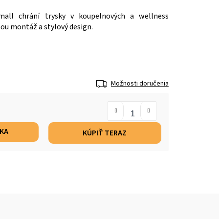
mall chrání trysky v koupelnových a wellness
ou montáž a stylový design.
Možnosti doručenia
ÍKA
KÚPIŤ TERAZ