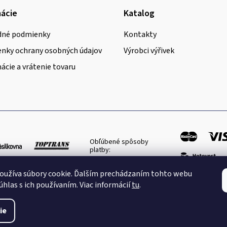
ácie
Katalog
né podmienky
Kontakty
nky ochrany osobných údajov
Výrobci výřivek
cie a vrátenie tovaru
Obľúbené spôsoby
platby:
oužíva súbory cookie. Ďalším prechádzaním tohto webu
úhlas s ich používaním. Viac informácií
tu
.
ie
yhradené.