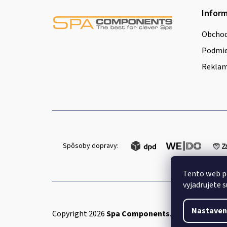
Z
Inform
á
Obchod
p
Podmie
ä
Reklamá
t
i
e
Spôsoby dopravy:
Tento web p
vyjadrujete s
Nastaven
Copyright 2026
Spa Components
. Všetky práva v