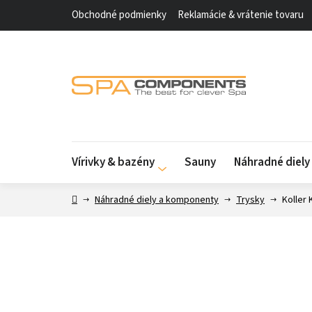
Prejsť
Obchodné podmienky
Reklamácie & vrátenie tovaru
na
obsah
Vírivky & bazény
Sauny
Náhradné diel
Domov
Náhradné diely a komponenty
Trysky
Koller 