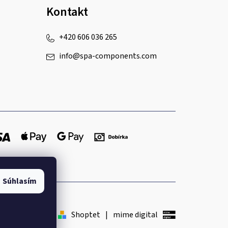
Kontakt
+420 606 036 265
info
@
spa-components.com
Súhlasím
Shoptet
|
mime digital