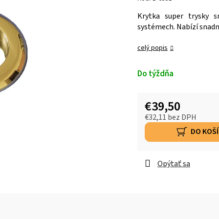
Krytka super trysky s
systémech. Nabízí snadn
celý popis
Do týždňa
€39,50
€32,11 bez DPH
DO KOŠ
Opýtať sa