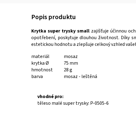
Krytka super trysky small
zajišťuje účinnou och
opotřebení, poskytuje dlouhou životnost. Díky sn
estetickou hodnotu a zlepšuje celkový vzhled vašeh
materiál
mosaz
krytka Ø
75 mm
hmotnost
28 g
barva
mosaz - leštěná
vhodné pro:
těleso malé super trysky: P-0505-6