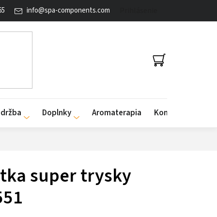
65
info
@
spa-components.com
Prihlásenie
NÁKUPNÝ
KOŠÍK
údržba
Doplnky
Aromaterapia
Kontakty
ytka super trysky
551