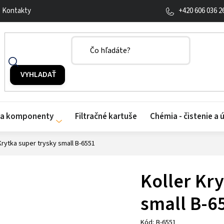
+420 606 036 2
Kontakty
y a komponenty
Filtračné kartuše
Chémia - čistenie a 
Krytka super trysky small B-6551
Koller Kr
small B-6
Kód:
B-6551