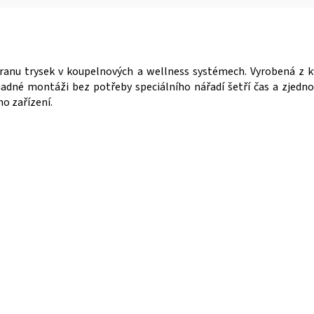
ranu trysek v koupelnových a wellness systémech. Vyrobená z kv
adné montáži bez potřeby speciálního nářadí šetří čas a zjedno
o zařízení.