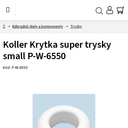
Prejsť
na
obsah
NÁ
Hľadať
KO
Domov
Náhradné diely a komponenty
Trysky
Koller Krytka super trysky
small P-W-6550
Kód:
P-W-6550