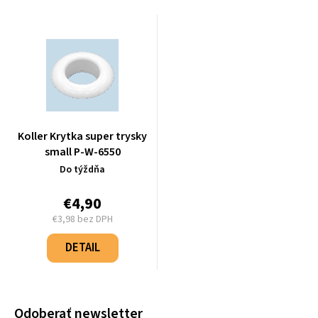
Koller Krytka super trysky
small P-W-6550
Do týždňa
€4,90
€3,98 bez DPH
Jednotková
cena:
DETAIL
Odoberať newsletter