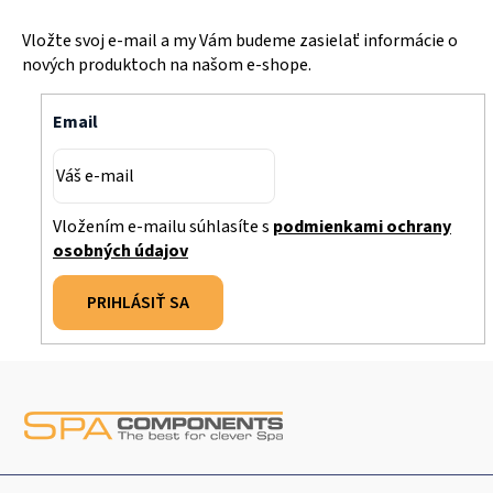
Vložte svoj e-mail a my Vám budeme zasielať informácie o
nových produktoch na našom e-shope.
Email
Vložením e-mailu súhlasíte s
podmienkami ochrany
osobných údajov
PRIHLÁSIŤ SA
Z
á
p
ä