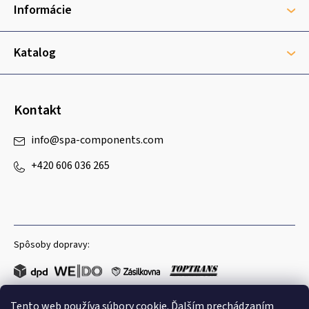
t
Informácie
i
e
Katalog
Kontakt
info
@
spa-components.com
+420 606 036 265
Spôsoby dopravy:
Tento web používa súbory cookie. Ďalším prechádzaním