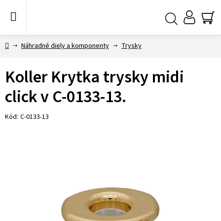
Prejsť
na
obsah
NÁ
Hľadať
KO
Domov
Náhradné diely a komponenty
Trysky
Koller Krytka trysky midi
click v C-0133-13.
Kód:
C-0133-13