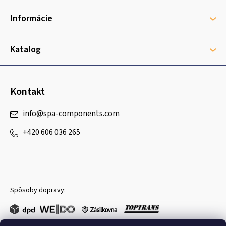
ä
t
Informácie
i
e
Katalog
Kontakt
info
@
spa-components.com
+420 606 036 265
Spôsoby dopravy: