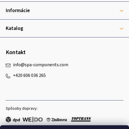
ä
t
Informácie
i
e
Katalog
Kontakt
info
@
spa-components.com
+420 606 036 265
Spôsoby dopravy: