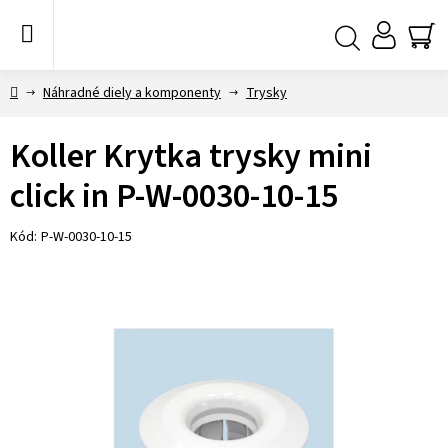
Prejsť
na
obsah
NÁ
Hľadať
KO
Domov
Náhradné diely a komponenty
Trysky
Koller Krytka trysky mini
click in P-W-0030-10-15
Kód:
P-W-0030-10-15