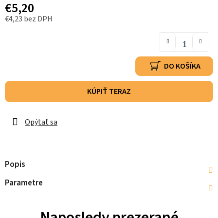
€5,20
€4,23 bez DPH
DO KOŠÍKA
KÚPIŤ TERAZ
Opýtať sa
Popis
Parametre
Naposledy prezerané