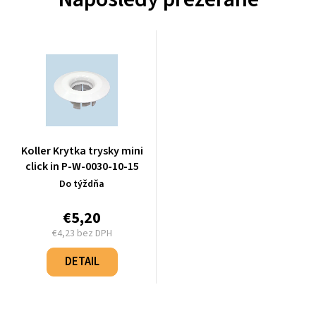
Koller Krytka trysky mini
click in P-W-0030-10-15
Do týždňa
€5,20
€4,23 bez DPH
Jednotková
cena:
DETAIL