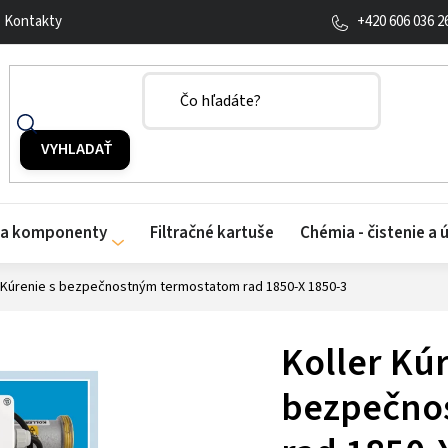
+420 606 036 2
Kontakty
y a komponenty
Filtračné kartuše
Chémia - čistenie a 
r Kúrenie s bezpečnostným termostatom rad 1850-X 1850-3
Koller Kúr
bezpečno