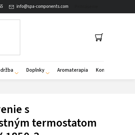
65
info
@
spa-components.com
Prihlásenie
NÁKUPNÝ
KOŠÍK
údržba
Doplnky
Aromaterapia
Kontakty
enie s
stným termostatom