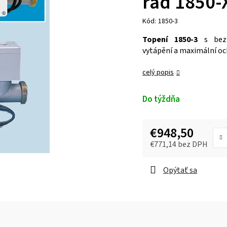
rad 1850-
Kód:
1850-3
Topení 1850-3
s bezp
vytápění a maximální oc
celý popis
Do týždňa
€948,50
€771,14 bez DPH
Opýtať sa