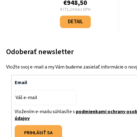
€948,50
€771,14 bez DPH
Jednotková
cena:
DETAIL
Odoberať newsletter
Vložte svoj e-mail a my Vám budeme zasielať informácie o no
Email
Vložením e-mailu súhlasíte s
podmienkami ochrany oso
údajov
PRIHLÁSIŤ SA