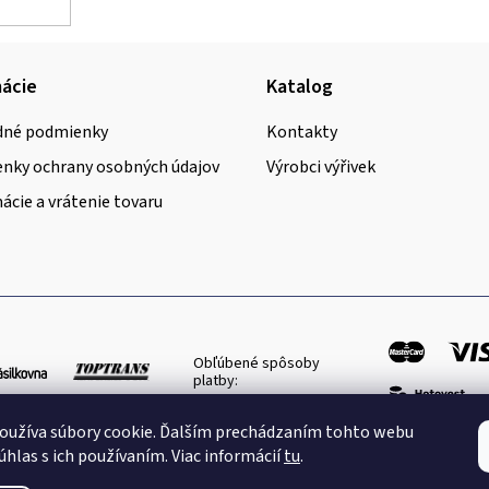
ácie
Katalog
né podmienky
Kontakty
nky ochrany osobných údajov
Výrobci výřivek
cie a vrátenie tovaru
Obľúbené spôsoby
platby:
oužíva súbory cookie. Ďalším prechádzaním tohto webu
úhlas s ich používaním. Viac informácií
tu
.