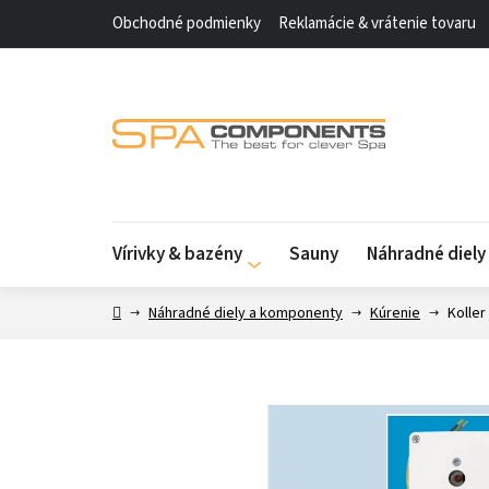
Prejsť
Obchodné podmienky
Reklamácie & vrátenie tovaru
na
obsah
Vírivky & bazény
Sauny
Náhradné diel
Domov
Náhradné diely a komponenty
Kúrenie
Kolle