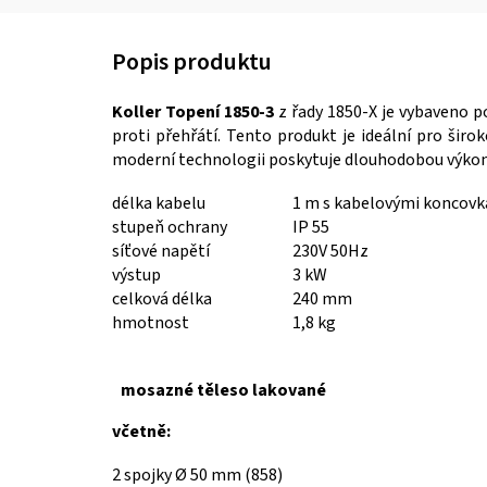
Koller Topení 1850-3
z řady 1850-X je vybaveno p
proti přehřátí. Tento produkt je ideální pro širo
moderní technologii poskytuje dlouhodobou výkon
délka kabelu
1 m s kabelovými koncovka
stupeň ochrany
IP 55
síťové napětí
230V 50Hz
výstup
3 kW
celková délka
240 mm
hmotnost
1,8 kg
mosazné těleso lakované
včetně:
2 spojky Ø 50 mm (858)