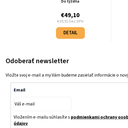
Do týždňa
€49,10
€39,92 bez DPH
Jednotková
cena:
DETAIL
Odoberať newsletter
Vložte svoj e-mail a my Vám budeme zasielať informácie o no
Email
Vložením e-mailu súhlasíte s
podmienkami ochrany oso
údajov