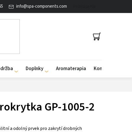
65
info
@
spa-components.com
Prihlásenie
NÁKUPNÝ
KOŠÍK
údržba
Doplnky
Aromaterapia
Kontakty
crokrytka GP-1005-2
alitní a odolný prvek pro zakrytí drobných