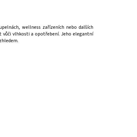
upelnách, wellness zařízeních nebo dalších
t vůči vlhkosti a opotřebení. Jeho elegantní
 vzhledem.