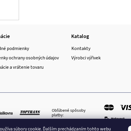
ácie
Katalog
né podmienky
Kontakty
nky ochrany osobných údajov
Výrobci výřivek
cie a vrátenie tovaru
Obľúbené spôsoby
platby:
oužíva súbory cookie. Ďalším prechádzaním tohto webu