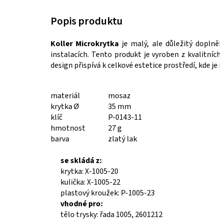
Koller Microkrytka
je malý, ale důležitý dopln
instalacích. Tento produkt je vyroben z kvalitníc
design přispívá k celkové estetice prostředí, kde je
materiál
mosaz
krytka Ø
35 mm
klíč
P-0143-11
hmotnost
27 g
barva
zlatý lak
se skládá z:
krytka: X-1005-20
kulička: X-1005-22
plastový kroužek: P-1005-23
vhodné pro:
tělo trysky: řada 1005, 2601212