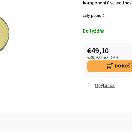
komponentů ve wellness 
celý popis
Do týždňa
€49,10
€39,92 bez DPH
DO KOŠ
Opýtať sa