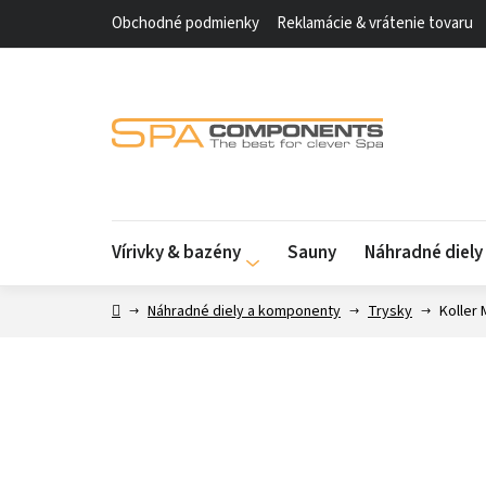
Prejsť
Obchodné podmienky
Reklamácie & vrátenie tovaru
na
obsah
Vírivky & bazény
Sauny
Náhradné diel
Domov
Náhradné diely a komponenty
Trysky
Koller 