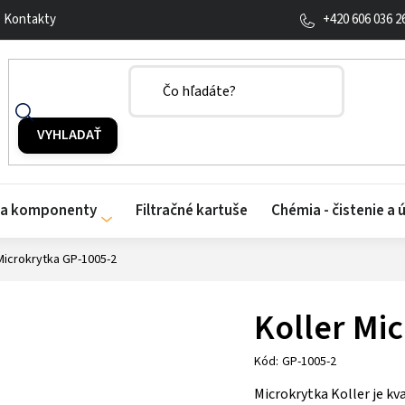
+420 606 036 2
Kontakty
y a komponenty
Filtračné kartuše
Chémia - čistenie a 
Microkrytka GP-1005-2
Koller Mi
Kód:
GP-1005-2
Microkrytka Koller je kv