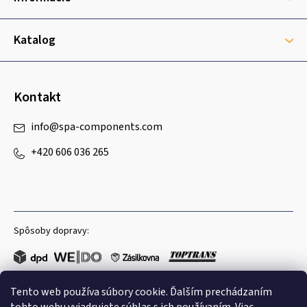
t
i
e
Katalog
Kontakt
info
@
spa-components.com
+420 606 036 265
Spôsoby dopravy:
Tento web používa súbory cookie. Ďalším prechádzaním
Obľúbené spôsoby platby: