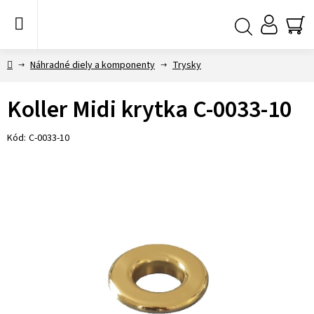
Prejsť
na
obsah
NÁ
Hľadať
KO
Domov
Náhradné diely a komponenty
Trysky
Koller Midi krytka C-0033-10
Kód:
C-0033-10