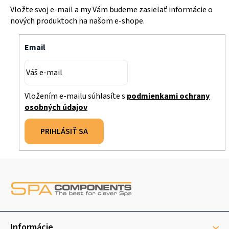
Vložte svoj e-mail a my Vám budeme zasielať informácie o
nových produktoch na našom e-shope.
Email
Vložením e-mailu súhlasíte s
podmienkami ochrany
osobných údajov
PRIHLÁSIŤ SA
Z
á
p
ä
Informácie