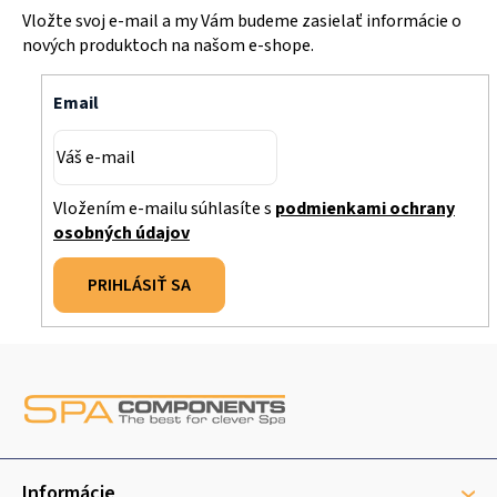
Vložte svoj e-mail a my Vám budeme zasielať informácie o
nových produktoch na našom e-shope.
Email
Vložením e-mailu súhlasíte s
podmienkami ochrany
osobných údajov
PRIHLÁSIŤ SA
Z
á
p
ä
Informácie