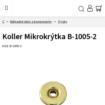
Prejsť
na
obsah
NÁ
Hľadať
KO
Domov
Náhradné diely a komponenty
Trysky
Koller Mikrokrýtka B-1005-2
Kód:
B-1005-3