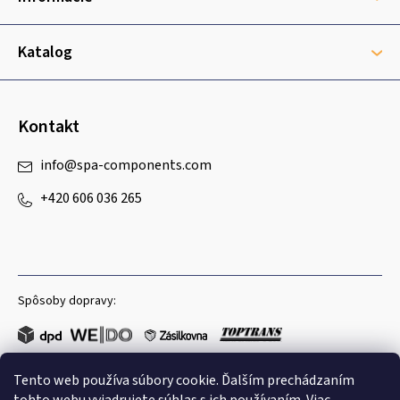
t
i
e
Katalog
Kontakt
info
@
spa-components.com
+420 606 036 265
Spôsoby dopravy:
Tento web používa súbory cookie. Ďalším prechádzaním
Obľúbené spôsoby platby: