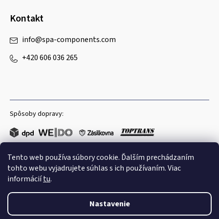
Kontakt
info
@
spa-components.com
+420 606 036 265
Spôsoby dopravy:
Tento web používa súbory cookie. Ďalším prechádzaním
Obľúbené spôsoby platby:
tohto webu vyjadrujete súhlas s ich používaním. Viac
informácií
tu
.
Nastavenie
Copyright 2026
Spa Components
. Všetky práva vyhradené.