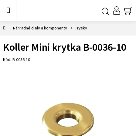
Prejsť
na
obsah
NÁ
Hľadať
KO
Domov
Náhradné diely a komponenty
Trysky
Koller Mini krytka B-0036-10
Kód:
B-0036-10