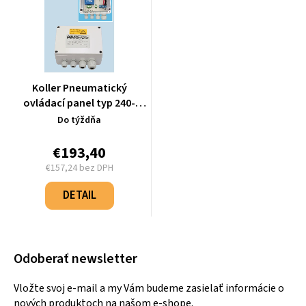
Koller Pneumatický
ovládací panel typ 240-
7111B
Do týždňa
€193,40
€157,24 bez DPH
Jednotková
cena:
DETAIL
Odoberať newsletter
Vložte svoj e-mail a my Vám budeme zasielať informácie o
nových produktoch na našom e-shope.