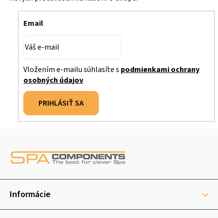
Email
Vložením e-mailu súhlasíte s
podmienkami ochrany
osobných údajov
PRIHLÁSIŤ SA
Z
á
p
ä
t
Informácie
i