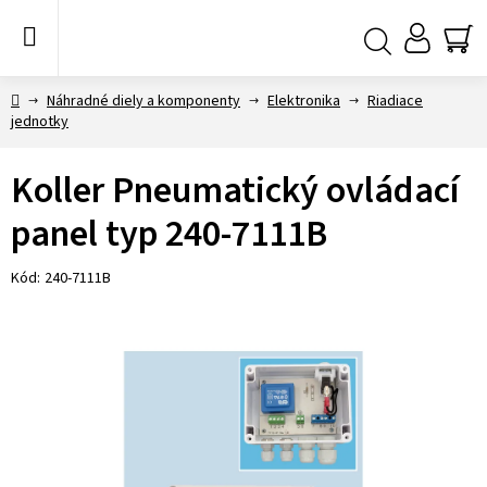
Prejsť
na
obsah
NÁ
Hľadať
KO
Domov
Náhradné diely a komponenty
Elektronika
Riadiace
jednotky
Koller Pneumatický ovládací
panel typ 240-7111B
Kód:
240-7111B