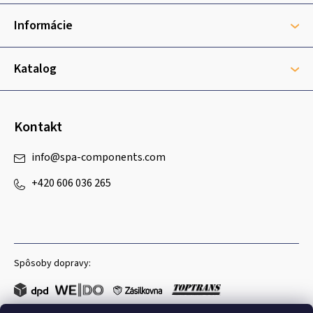
ä
t
Informácie
i
e
Katalog
Kontakt
info
@
spa-components.com
+420 606 036 265
Spôsoby dopravy: