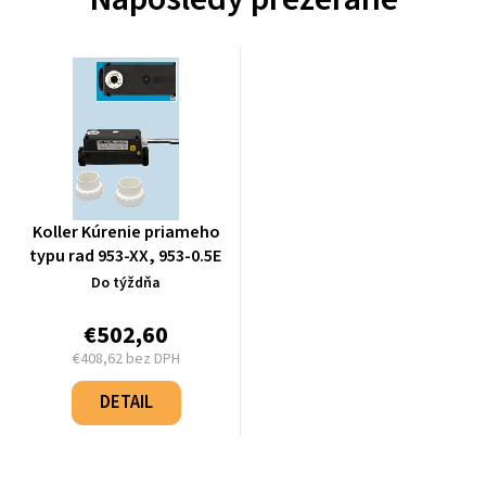
Koller Kúrenie priameho
typu rad 953-XX, 953-0.5E
Do týždňa
€502,60
€408,62 bez DPH
Jednotková
cena:
DETAIL