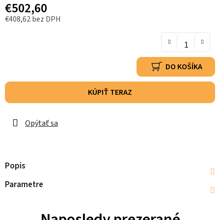
€502,60
€408,62 bez DPH
DO KOŠÍKA
KÚPIŤ TERAZ
Opýtať sa
Popis
Parametre
Naposledy prezerané