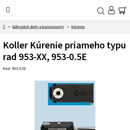
Prejsť
na
obsah
NÁ
Hľadať
KO
Domov
Náhradné diely a komponenty
Kúrenie
Koller Kúrenie priameho typu
rad 953-XX, 953-0.5E
Kód:
953-0.5E