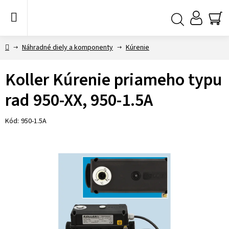
Prejsť
na
obsah
NÁ
Hľadať
KO
Domov
Náhradné diely a komponenty
Kúrenie
Koller Kúrenie priameho typu
rad 950-XX, 950-1.5A
Kód:
950-1.5A