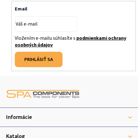
Email
Vložením e-mailu súhlasíte s
podmienkami ochrany
osobných údajov
PRIHLÁSIŤ SA
Z
á
p
ä
t
Informácie
i
e
Katalog