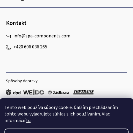
Kontakt
info
@
spa-components.com
+420 606 036 265
Spôsoby dopravy:
Tento web používa súbory cookie. Ďalším prechádzaním
Obľúbené spôsoby platby:
tohto webu vyjadrujete súhlas s ich používaním. Viac
informácií
tu
.