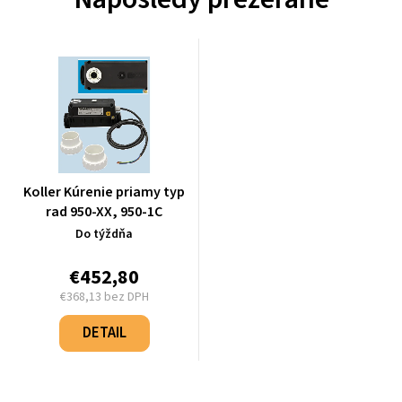
Koller Kúrenie priamy typ
rad 950-XX, 950-1C
Do týždňa
€452,80
€368,13 bez DPH
Jednotková
cena:
DETAIL