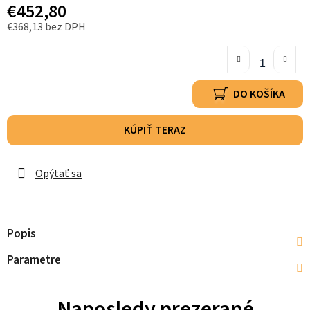
€452,80
€368,13 bez DPH
DO KOŠÍKA
KÚPIŤ TERAZ
Opýtať sa
Popis
Parametre
Naposledy prezerané