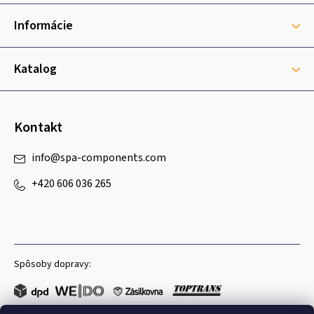
ä
t
Informácie
i
e
Katalog
Kontakt
info
@
spa-components.com
+420 606 036 265
Spôsoby dopravy: