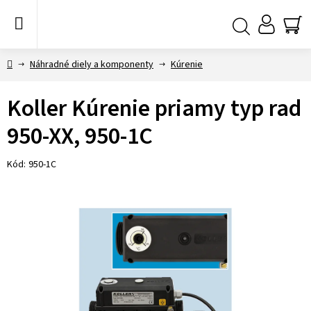
Prejsť
na
obsah
NÁ
Hľadať
KO
Domov
Náhradné diely a komponenty
Kúrenie
Koller Kúrenie priamy typ rad
950-XX, 950-1C
Kód:
950-1C