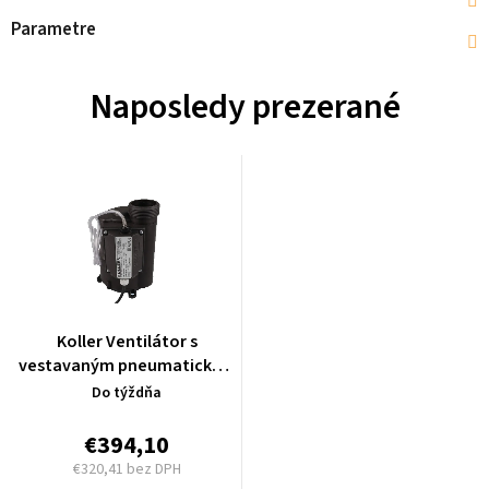
Parametre
Naposledy prezerané
Koller Ventilátor s
vestavaným pneumatickým
ovládaním rad X604. H-3604-
Do týždňa
2.
€394,10
€320,41 bez DPH
Jednotková