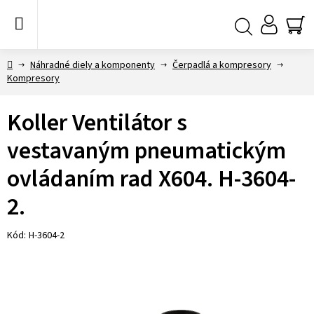
Prejsť
na
obsah
NÁ
Hľadať
KO
Domov
Náhradné diely a komponenty
Čerpadlá a kompresory
Kompresory
Koller Ventilátor s
vestavaným pneumatickým
ovládaním rad X604. H-3604-
2.
Kód:
H-3604-2