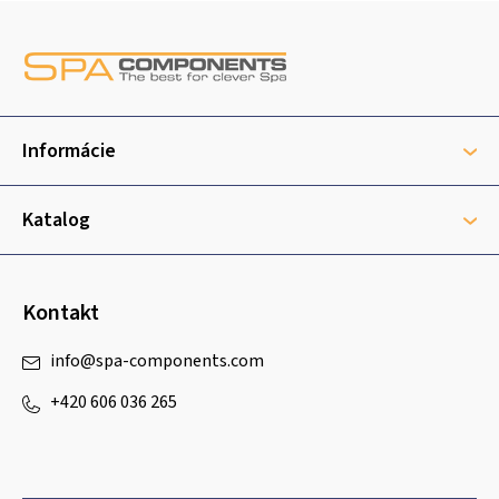
Z
á
p
ä
t
Informácie
i
e
Katalog
Kontakt
info
@
spa-components.com
+420 606 036 265