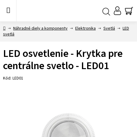
Prejsť
na
obsah
NÁ
Hľadať
KO
Domov
Náhradné diely a komponenty
Elektronika
Svetlá
LED
svetlá
LED osvetlenie - Krytka pre
centrálne svetlo - LED01
Kód:
LED01