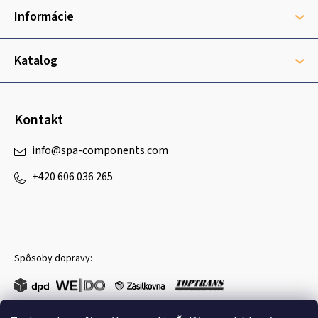
t
Informácie
i
e
Katalog
Kontakt
info
@
spa-components.com
+420 606 036 265
Spôsoby dopravy: