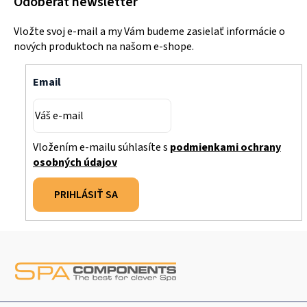
Odoberať newsletter
Vložte svoj e-mail a my Vám budeme zasielať informácie o
nových produktoch na našom e-shope.
Email
Vložením e-mailu súhlasíte s
podmienkami ochrany
osobných údajov
PRIHLÁSIŤ SA
Z
á
p
ä