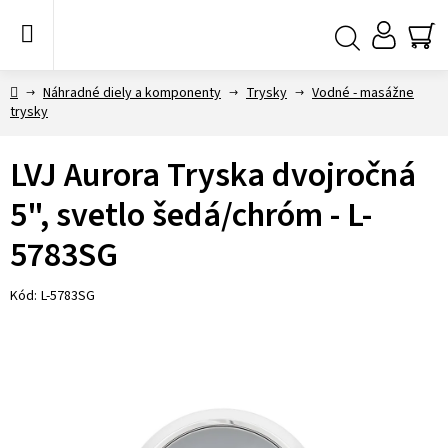
Prejsť
na
obsah
NÁ
Hľadať
KO
Domov
Náhradné diely a komponenty
Trysky
Vodné - masážne
trysky
LVJ Aurora Tryska dvojročná
5", svetlo šedá/chróm - L-
5783SG
Kód:
L-5783SG