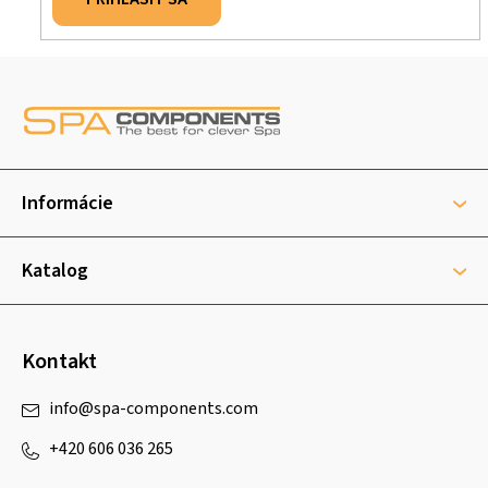
Z
á
p
ä
t
Informácie
i
e
Katalog
Kontakt
info
@
spa-components.com
+420 606 036 265