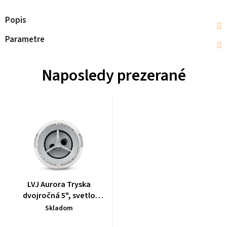
Popis
Parametre
Naposledy prezerané
LVJ Aurora Tryska
dvojročná 5", svetlo
šedá/chróm - L-5783SG
Skladom