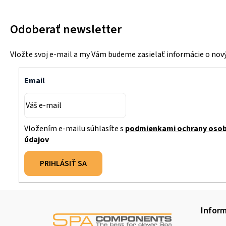
Odoberať newsletter
Vložte svoj e-mail a my Vám budeme zasielať informácie o no
Email
Vložením e-mailu súhlasíte s
podmienkami ochrany oso
údajov
PRIHLÁSIŤ SA
Z
Inform
á