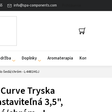
65
info
@
spa-components.com
Prihlásenie
NÁKUPNÝ
KOŠÍK
údržba
Doplnky
Aromaterapia
Kontakty
tlo šedá/chróm - L-4481HGJ
g Curve Tryska
staviteľná 3,5",