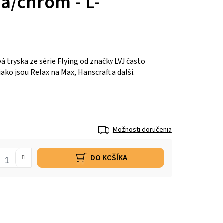
dá/chróm - L-
tryska ze série Flying od značky LVJ často
jako jsou Relax na Max, Hanscraft a další.
Možnosti doručenia
DO KOŠÍKA