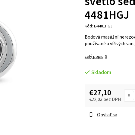
svetlo še
4481HGJ
Kód:
L-4481HGJ
Bodová masážní nerezová 
používané u vířivých van 
celý popis
Skladom
€27,10
€22,03 bez DPH
Opýtať sa