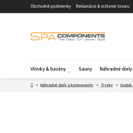
Prejsť
Obchodné podmienky
Reklamácie & vrátenie tovaru
na
obsah
Vírivky & bazény
Sauny
Náhradné diel
Domov
Náhradné diely a komponenty
Trysky
Vodné 