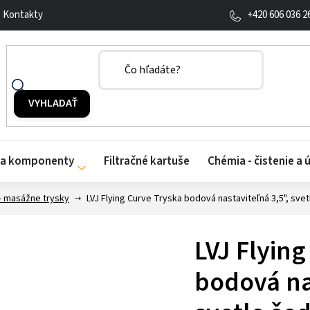
+420 606 036 2
Kontakty
y a komponenty
Filtračné kartuše
Chémia - čistenie a 
- masážne trysky
LVJ Flying Curve Tryska bodová nastaviteľná 3,5", sve
LVJ Flyin
bodová na