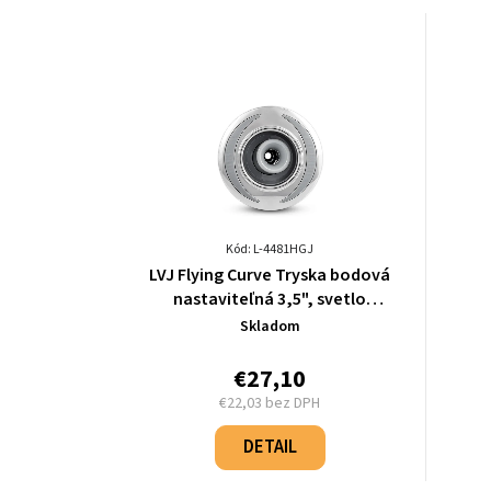
Kód: L-4481HGJ
LVJ Flying Curve Tryska bodová
nastaviteľná 3,5", svetlo
šedá/chróm - L-4481HGJ
Skladom
€27,10
€22,03 bez DPH
Jednotková
cena:
DETAIL