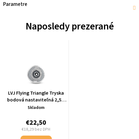
Parametre
Naposledy prezerané
LVJ Flying Triangle Tryska
bodová nastaviteľná 2,5",
svetlo šedá/chróm - L-
Skladom
4281TGJ
€22,50
€18,29 bez DPH
Jednotková