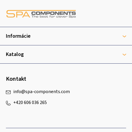
Z
á
p
ä
t
Informácie
i
e
Katalog
Kontakt
info
@
spa-components.com
+420 606 036 265