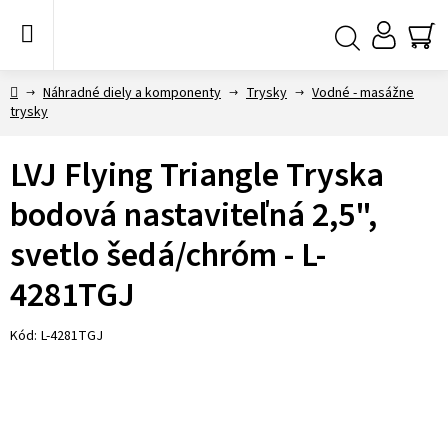
Prejsť
na
obsah
NÁ
Hľadať
KO
Domov
Náhradné diely a komponenty
Trysky
Vodné - masážne
trysky
LVJ Flying Triangle Tryska
bodová nastaviteľná 2,5",
svetlo šedá/chróm - L-
4281TGJ
Kód:
L-4281TGJ