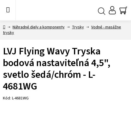
Prejsť
na
obsah
NÁ
Hľadať
KO
Domov
Náhradné diely a komponenty
Trysky
Vodné - masážne
trysky
LVJ Flying Wavy Tryska
bodová nastaviteľná 4,5",
svetlo šedá/chróm - L-
4681WG
Kód:
L-4681WG