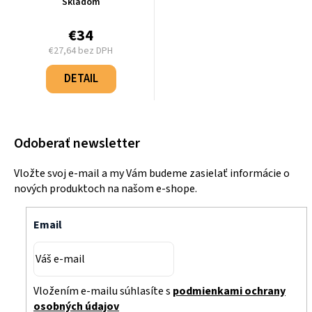
svetlo šedá/chróm - L-
Skladom
4681WG
€34
€27,64 bez DPH
Jednotková
cena:
DETAIL
Odoberať newsletter
Vložte svoj e-mail a my Vám budeme zasielať informácie o
nových produktoch na našom e-shope.
Email
Vložením e-mailu súhlasíte s
podmienkami ochrany
osobných údajov