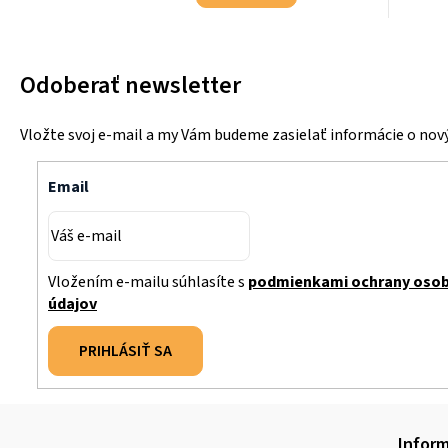
Odoberať newsletter
Vložte svoj e-mail a my Vám budeme zasielať informácie o no
Email
Vložením e-mailu súhlasíte s
podmienkami ochrany oso
údajov
PRIHLÁSIŤ SA
Z
Inform