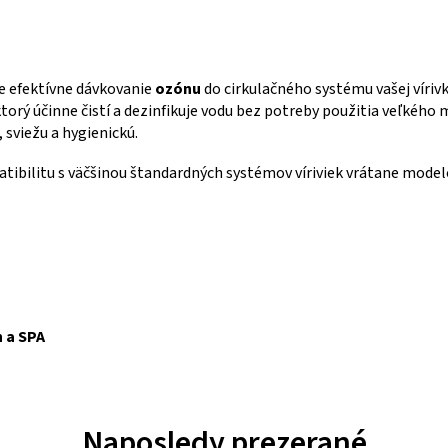
 efektívne dávkovanie
ozónu
do cirkulačného systému vašej víriv
ktorý účinne čistí a dezinfikuje vodu bez potreby použitia veľkéh
 sviežu a hygienickú.
ibilitu s väčšinou štandardných systémov víriviek vrátane modelov
h a SPA
Naposledy prezerané