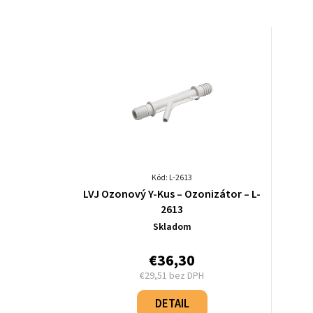
Kód: L-2613
LVJ Ozonový Y-Kus – Ozonizátor – L-
2613
Skladom
€36,30
€29,51 bez DPH
Jednotková
cena:
DETAIL