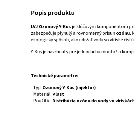
LVJ Ozonový Y-Kus
je kľúčovým komponentom pre
zabezpečuje plynulý a rovnomerný prísun
ozónu
, 
ekologický spôsob, ako udržať vodu vo vírivke čistú,
Y-Kus je navrhnutý pre jednoduchú montáž a kompat
Technické parametre:
Typ:
Ozonový Y-Kus (injektor)
Materiál:
Plast
Použitie:
Distribúcia ozónu do vody vo vírivkác