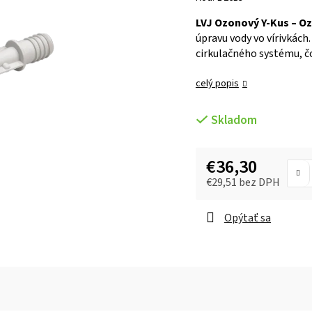
LVJ Ozonový Y-Kus – O
úpravu vody vo vírivkách
cirkulačného systému, čo
celý popis
Skladom
€36,30
€29,51 bez DPH
Opýtať sa