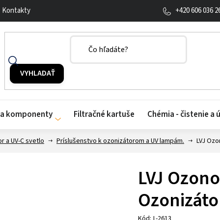
+420 606 036 2
Kontakty
y a komponenty
Filtračné kartuše
Chémia - čistenie a 
r a UV-C svetlo
Príslušenstvo k ozonizátorom a UV lampám.
LVJ Ozo
LVJ Ozono
Ozonizáto
Kód:
L-2613