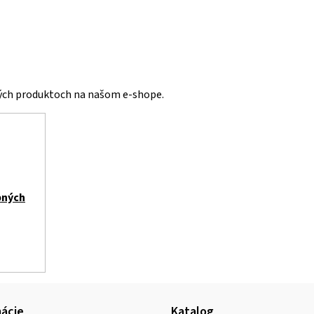
vých produktoch na našom e-shope.
bných
ácie
Katalog