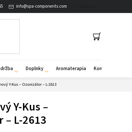
65
info
@
spa-components.com
Prihlásenie
NÁKUPNÝ
KOŠÍK
údržba
Doplnky
Aromaterapia
Kontakty
nový Y-Kus – Ozonizátor – L-2613
vý Y-Kus –
r – L-2613