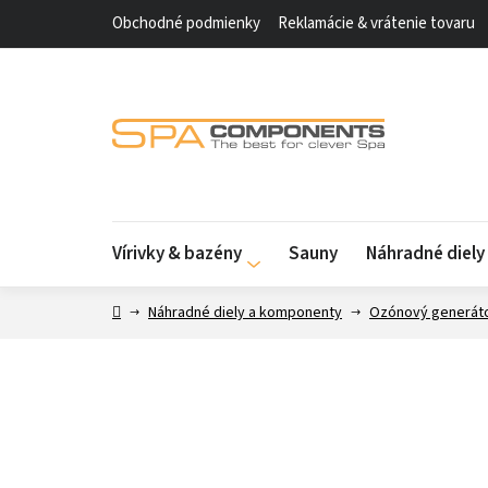
Prejsť
Obchodné podmienky
Reklamácie & vrátenie tovaru
na
obsah
Vírivky & bazény
Sauny
Náhradné diel
Domov
Náhradné diely a komponenty
Ozónový generáto