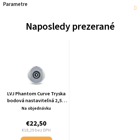
Parametre
Naposledy prezerané
LVJ Phantom Curve Tryska
bodová nastaviteľná 2,5",
svetlo šedá/chróm - L-
Na objednávku
4271HGJ
€22,50
€18,29 bez DPH
Jednotková