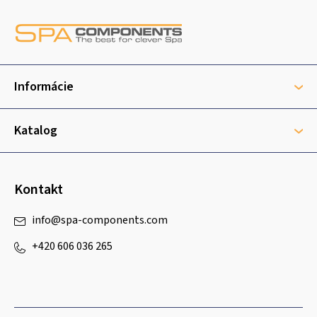
Z
á
p
ä
t
Informácie
i
e
Katalog
Kontakt
info
@
spa-components.com
+420 606 036 265