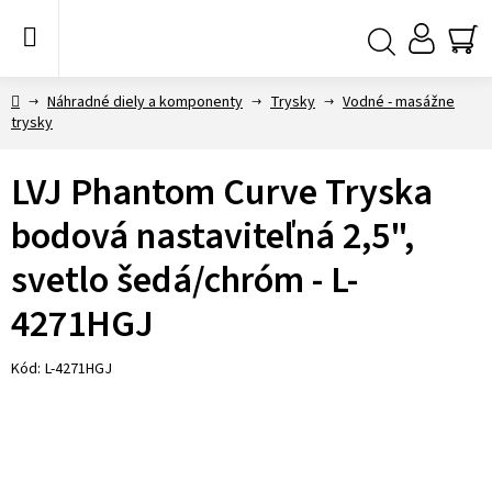
Prejsť
na
obsah
NÁ
Hľadať
KO
Domov
Náhradné diely a komponenty
Trysky
Vodné - masážne
trysky
LVJ Phantom Curve Tryska
bodová nastaviteľná 2,5",
svetlo šedá/chróm - L-
4271HGJ
Kód:
L-4271HGJ