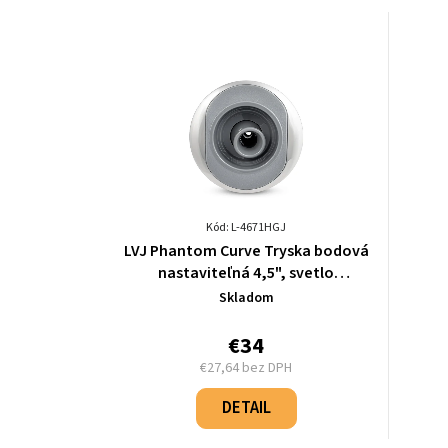
Kód: L-4671HGJ
LVJ Phantom Curve Tryska bodová
nastaviteľná 4,5", svetlo
šedá/chróm - L-4671HGJ
Skladom
€34
€27,64 bez DPH
Jednotková
cena:
DETAIL