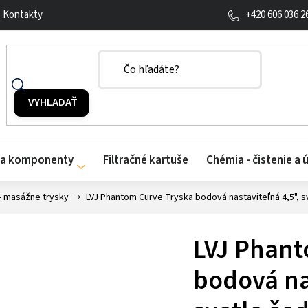
+420 606 036 2
Kontakty
y a komponenty
Filtračné kartuše
Chémia - čistenie a 
- masážne trysky
LVJ Phantom Curve Tryska bodová nastaviteľná 4,5", 
LVJ Phant
bodová na