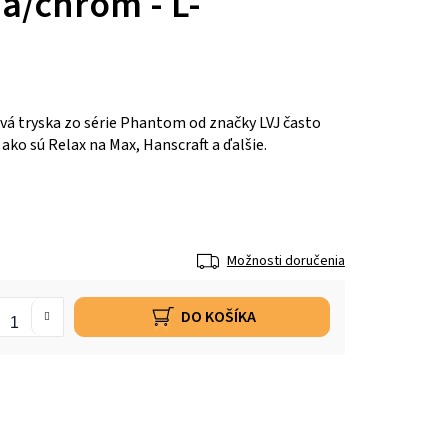
dá/chróm - L-
á tryska zo série Phantom od značky LVJ často
 ako sú Relax na Max, Hanscraft a ďalšie.
Možnosti doručenia
DO KOŠÍKA