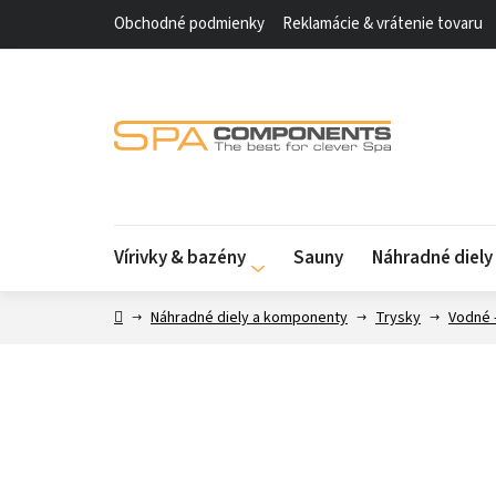
Prejsť
Obchodné podmienky
Reklamácie & vrátenie tovaru
na
obsah
Vírivky & bazény
Sauny
Náhradné diel
Domov
Náhradné diely a komponenty
Trysky
Vodné 