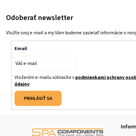
Odoberať newsletter
Vložte svoj e-mail a my Vám budeme zasielať informácie o no
Email
Vložením e-mailu súhlasíte s
podmienkami ochrany oso
údajov
PRIHLÁSIŤ SA
Z
Inform
á