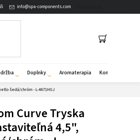
65
info
@
spa-components.com
Prihlásenie
NÁKUPNÝ
KOŠÍK
údržba
Doplnky
Aromaterapia
Kontakty
svetlo šedá/chróm - L-4671HGJ
om Curve Tryska
staviteľná 4,5",