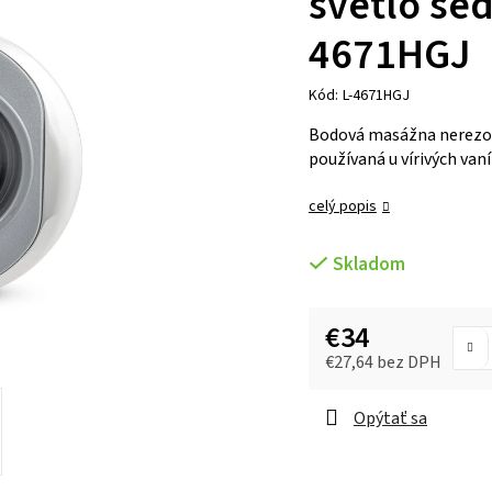
svetlo še
4671HGJ
Kód:
L-4671HGJ
Bodová masážna nerezov
používaná u vírivých vaní
celý popis
Skladom
€34
€27,64 bez DPH
Opýtať sa