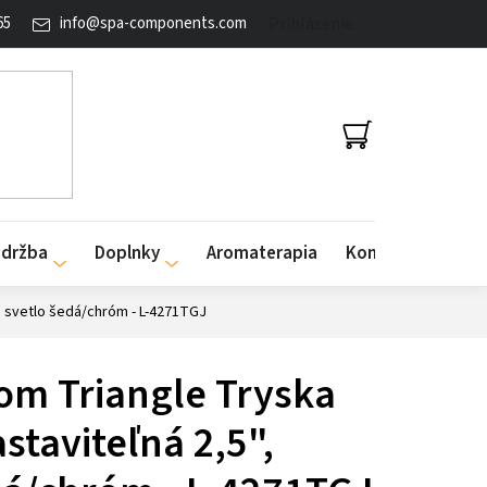
65
info
@
spa-components.com
Prihlásenie
NÁKUPNÝ
KOŠÍK
údržba
Doplnky
Aromaterapia
Kontakty
, svetlo šedá/chróm - L-4271TGJ
om Triangle Tryska
staviteľná 2,5",