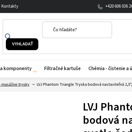
+420 606 036 2
Kontakty
y a komponenty
Filtračné kartuše
Chémia - čistenie a 
- masážne trysky
LVJ Phantom Triangle Tryska bodová nastaviteľná 2,5"
LVJ Phant
bodová na