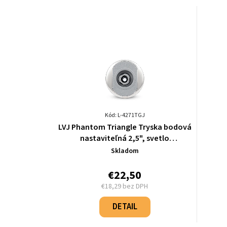
Kód: L-4271TGJ
LVJ Phantom Triangle Tryska bodová
nastaviteľná 2,5", svetlo
šedá/chróm - L-4271TGJ
Skladom
€22,50
€18,29 bez DPH
Jednotková
cena:
DETAIL