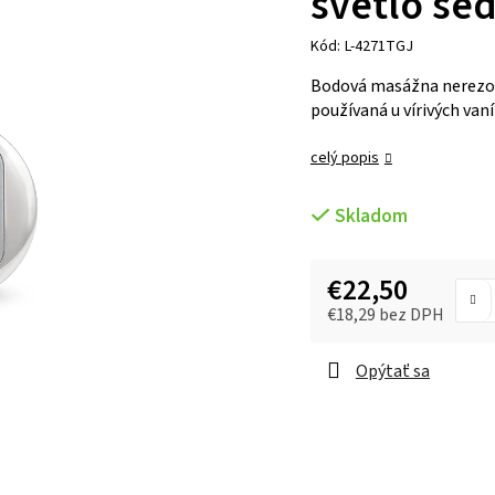
svetlo še
Kód:
L-4271TGJ
Bodová masážna nerezov
používaná u vírivých vaní
celý popis
Skladom
€22,50
€18,29 bez DPH
Opýtať sa