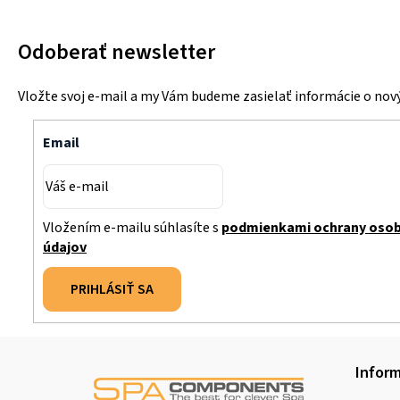
Odoberať newsletter
Vložte svoj e-mail a my Vám budeme zasielať informácie o no
Email
Vložením e-mailu súhlasíte s
podmienkami ochrany oso
údajov
PRIHLÁSIŤ SA
Z
Inform
á