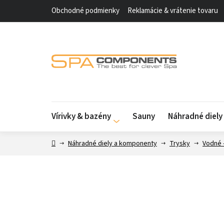
Prejsť
Obchodné podmienky
Reklamácie & vrátenie tovaru
na
obsah
Vírivky & bazény
Sauny
Náhradné diel
Domov
Náhradné diely a komponenty
Trysky
Vodné 