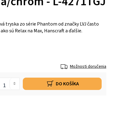
dá/chróm - L-4271TGJ
á tryska zo série Phantom od značky LVJ často
 ako sú Relax na Max, Hanscraft a ďalšie.
Možnosti doručenia
DO KOŠÍKA