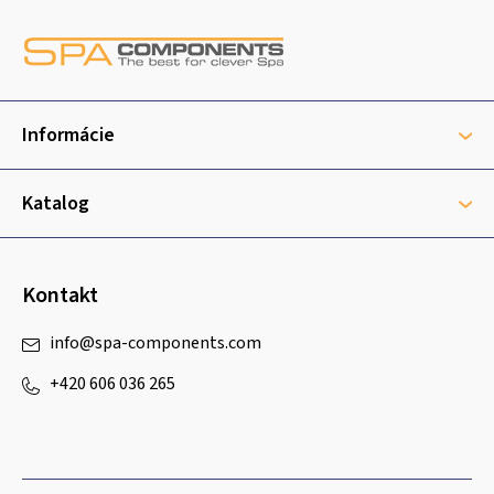
Z
á
p
ä
t
Informácie
i
e
Katalog
Kontakt
info
@
spa-components.com
+420 606 036 265