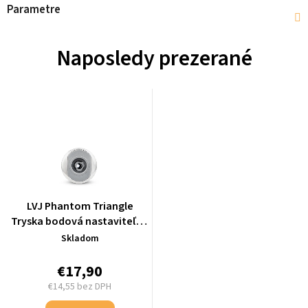
Parametre
Naposledy prezerané
LVJ Phantom Triangle
Tryska bodová nastaviteľná
2", svetlo šedá/chróm - L-
Skladom
4171TGJ
€17,90
€14,55 bez DPH
Jednotková