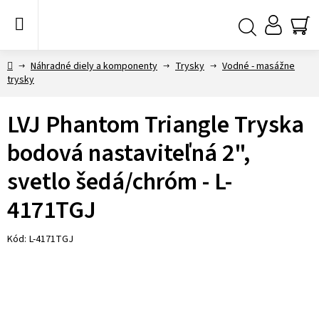
Prejsť
na
obsah
NÁ
Hľadať
KO
Domov
Náhradné diely a komponenty
Trysky
Vodné - masážne
trysky
LVJ Phantom Triangle Tryska
bodová nastaviteľná 2",
svetlo šedá/chróm - L-
4171TGJ
Kód:
L-4171TGJ