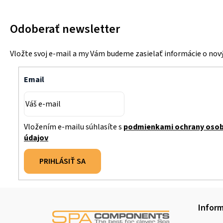
Odoberať newsletter
Vložte svoj e-mail a my Vám budeme zasielať informácie o no
Email
Vložením e-mailu súhlasíte s
podmienkami ochrany oso
údajov
PRIHLÁSIŤ SA
Z
Inform
á