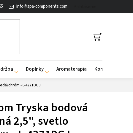
65
info
@
spa-components.com
Prihlásenie
NÁKUPNÝ
KOŠÍK
údržba
Doplnky
Aromaterapia
Kontakty
 šedá/chróm - L-4271DGJ
om Tryska bodová
ná 2,5", svetlo