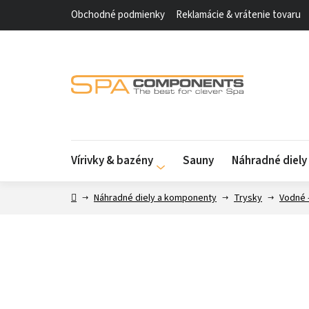
Prejsť
Obchodné podmienky
Reklamácie & vrátenie tovaru
na
obsah
Vírivky & bazény
Sauny
Náhradné diel
Domov
Náhradné diely a komponenty
Trysky
Vodné 