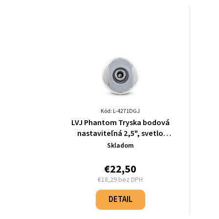
Kód: L-4271DGJ
LVJ Phantom Tryska bodová
nastaviteľná 2,5", svetlo
šedá/chróm - L-4271DGJ
Skladom
€22,50
€18,29 bez DPH
Jednotková
cena:
DETAIL