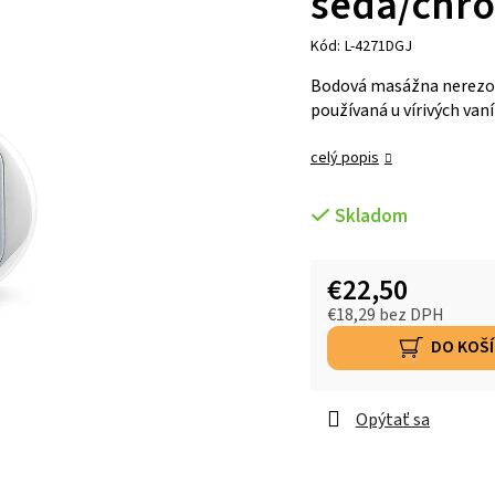
šedá/chró
Kód:
L-4271DGJ
Bodová masážna nerezov
používaná u vírivých vaní
celý popis
Skladom
€22,50
€18,29 bez DPH
DO KOŠ
Opýtať sa