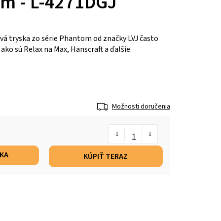
m - L-4271DGJ
á tryska zo série Phantom od značky LVJ často
 ako sú Relax na Max, Hanscraft a ďalšie.
Možnosti doručenia
ÍKA
KÚPIŤ TERAZ