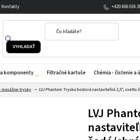
+420 606 036 2
Kontakty
y a komponenty
Filtračné kartuše
Chémia - čistenie a 
- masážne trysky
LVJ Phantom Tryska bodová nastaviteľná 2,5", svetlo
LVJ Phant
nastaviteľ