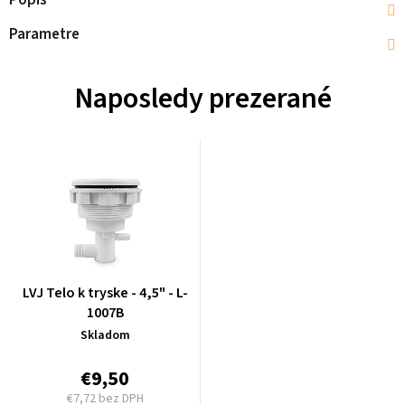
Popis
Parametre
Naposledy prezerané
LVJ Telo k tryske - 4,5" - L-
1007B
Skladom
€9,50
€7,72 bez DPH