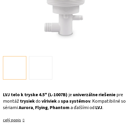
LVJ telo k tryske 4.5" (L-1007B)
je
univerzálne riešenie
pre
montáž
trysiek
do
víriviek
a
spa systémov
. Kompatibilné so
sériami
Aurora
,
Flying
,
Phantom
a ďalšími od
LVJ
.
celý popis