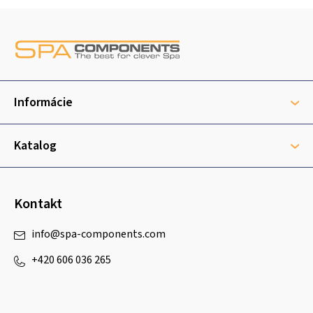
Z
á
p
ä
t
Informácie
i
e
Katalog
Kontakt
info
@
spa-components.com
+420 606 036 265