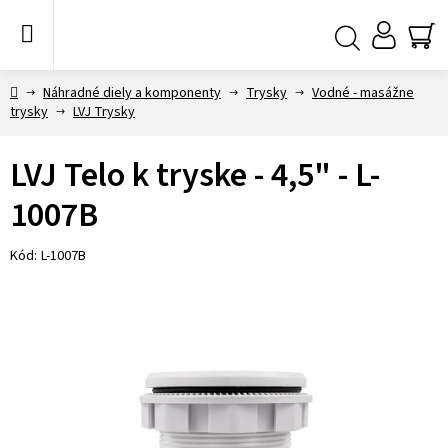
Prejsť
na
obsah
NÁ
Hľadať
KO
Domov
Náhradné diely a komponenty
Trysky
Vodné - masážne
trysky
LVJ Trysky
LVJ Telo k tryske - 4,5" - L-
1007B
Kód:
L-1007B