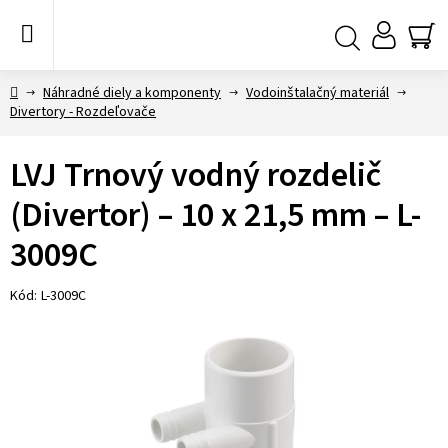
Prejsť
na
obsah
NÁ
Hľadať
KO
Domov
Náhradné diely a komponenty
Vodoinštalačný materiál
Divertory - Rozdeľovače
LVJ Trnový vodný rozdelič
(Divertor) – 10 x 21,5 mm – L-
3009C
Kód:
L-3009C