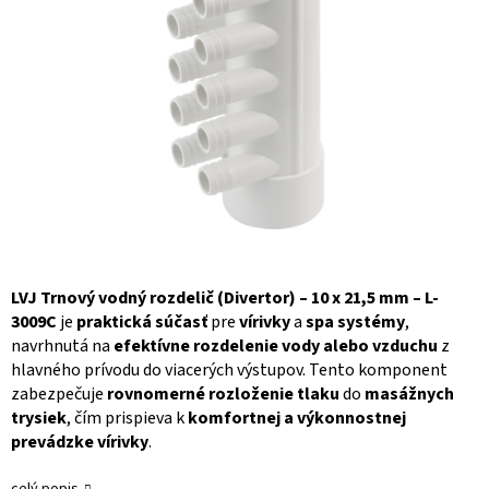
LVJ Trnový vodný rozdelič (Divertor) – 10 x 21,5 mm – L-
3009C
je
praktická súčasť
pre
vírivky
a
spa systémy
,
navrhnutá na
efektívne rozdelenie vody alebo vzduchu
z
hlavného prívodu do viacerých výstupov. Tento komponent
zabezpečuje
rovnomerné rozloženie tlaku
do
masážnych
trysiek
, čím prispieva k
komfortnej a výkonnostnej
prevádzke vírivky
.