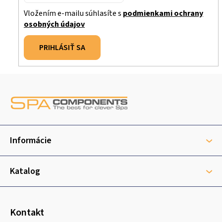
Vložením e-mailu súhlasíte s
podmienkami ochrany
osobných údajov
PRIHLÁSIŤ SA
Z
á
p
ä
t
Informácie
i
e
Katalog
Kontakt