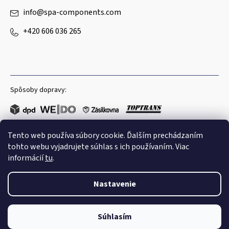
info
@
spa-components.com
+420 606 036 265
Spôsoby dopravy:
Tento web používa súbory cookie. Ďalším prechádzaním
Obľúbené spôsoby platby:
tohto webu vyjadrujete súhlas s ich používaním. Viac
informácií
tu
.
Nastavenie
Copyright 2026
Spa Components
. Všetky práva vyhradené.
Súhlasím
Shoptet
|
mime digital