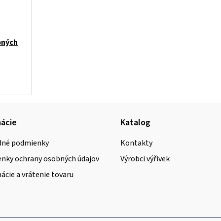
bných
ácie
Katalog
né podmienky
Kontakty
nky ochrany osobných údajov
Výrobci výřivek
cie a vrátenie tovaru