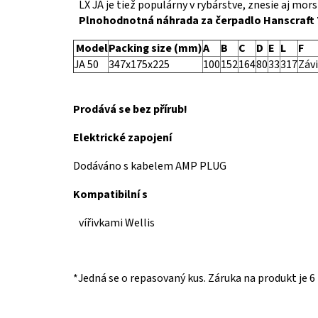
LX JA je tiež populárny v rybárstve, znesie aj mors
Plnohodnotná náhrada za čerpadlo Hanscraft
Model
Packing size (mm)
A
B
C
D
E
L
F
JA 50
347x175x225
100
152
164
80
33
317
Závi
Prodává se bez přírub!
Elektrické zapojení
Dodáváno s kabelem AMP PLUG
Kompatibilní s
vířivkami Wellis
*Jedná se o repasovaný kus. Záruka na produkt je 6