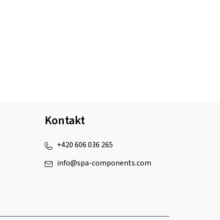
Kontakt
+420 606 036 265
info
@
spa-components.com