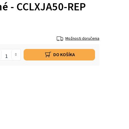
né - CCLXJA50-REP
Možnosti doručenia
DO KOŠÍKA