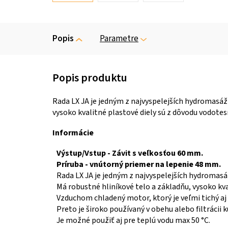
Popis
Parametre
Rada LX JA je jedným z najvyspelejších hydromasážn
vysoko kvalitné plastové diely sú z dôvodu vodotes
Informácie
Výstup/Vstup - Závit s veľkosťou 60 mm.
Príruba - vnútorný priemer na lepenie 48 mm.
Rada LX JA je jedným z najvyspelejších hydromasáž
Má robustné hliníkové telo a základňu, vysoko kva
Vzduchom chladený motor, ktorý je veľmi tichý aj 
Preto je široko používaný v obehu alebo filtrácii
Je možné použiť aj pre teplú vodu max 50 °C.