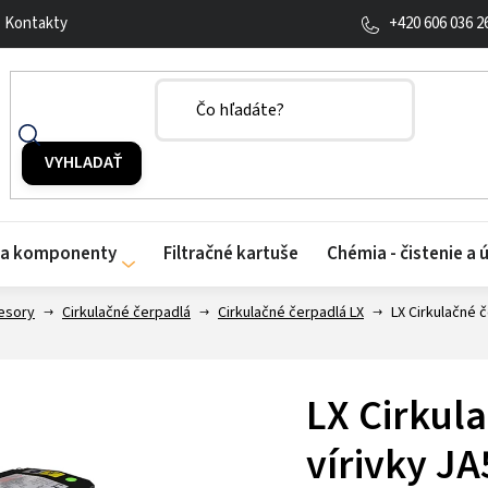
+420 606 036 2
Kontakty
y a komponenty
Filtračné kartuše
Chémia - čistenie a 
esory
Cirkulačné čerpadlá
Cirkulačné čerpadlá LX
LX Cirkulačné 
LX Cirkul
vírivky JA