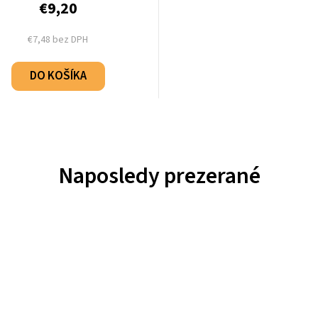
€9,20
€7,48 bez DPH
DO KOŠÍKA
Naposledy prezerané