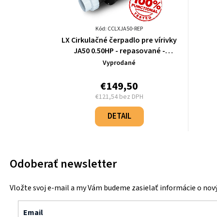
Kód: CCLXJA50-REP
LX Cirkulačné čerpadlo pre vírivky
JA50 0.50HP - repasované -
CCLXJA50-REP
Vyprodané
€149,50
€121,54 bez DPH
Jednotková
cena:
DETAIL
Odoberať newsletter
Vložte svoj e-mail a my Vám budeme zasielať informácie o no
Email