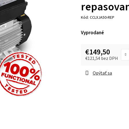
repasova
Kód:
CCLXJA50-REP
Vyprodané
€149,50
€121,54 bez DPH
Opýtať sa