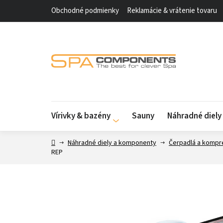
Prejsť
Obchodné podmienky
Reklamácie & vrátenie tovaru
na
obsah
Vírivky & bazény
Sauny
Náhradné diel
Domov
Náhradné diely a komponenty
Čerpadlá a kompr
REP