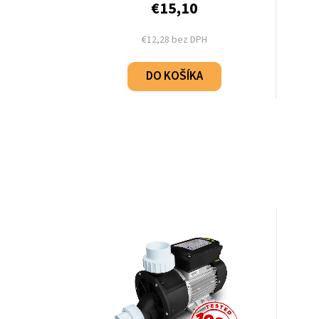
€15,10
€12,28 bez DPH
DO KOŠÍKA