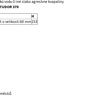
kú vodu či iné slabo agresívne kvapaliny.
 TUDOR 370
H
t o velikosti 60 mm
153
 měsíců.