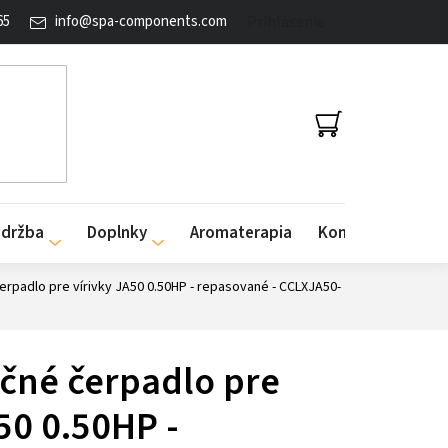
65
info
@
spa-components.com
Prihlásenie
NÁKUPNÝ
KOŠÍK
údržba
Doplnky
Aromaterapia
Kontakty
čerpadlo pre vírivky JA50 0.50HP - repasované - CCLXJA50-
ačné čerpadlo pre
50 0.50HP -