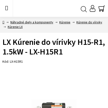
Prejsť
na
obsah
NÁ
Hľadať
KO
Domov
Náhradné diely a komponenty
Kúrenie
Kúrenie do vírivky
Kúrenie LX
LX Kúrenie do vírivky H15-R1,
1.5kW - LX-H15R1
Kód:
LX-H15R1