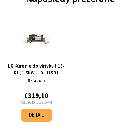
LX Kúrenie do vírivky H15-
R1, 1.5kW - LX-H15R1
Skladom
€319,10
€259,43 bez DPH
Jednotková
cena:
DETAIL