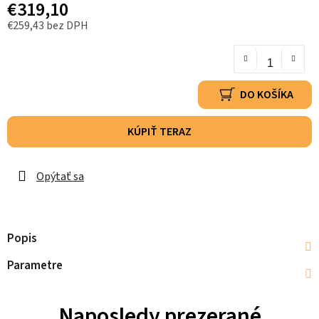
€319,10
€259,43 bez DPH
DO KOŠÍKA
KÚPIŤ TERAZ
Opýtať sa
Popis
Parametre
Naposledy prezerané