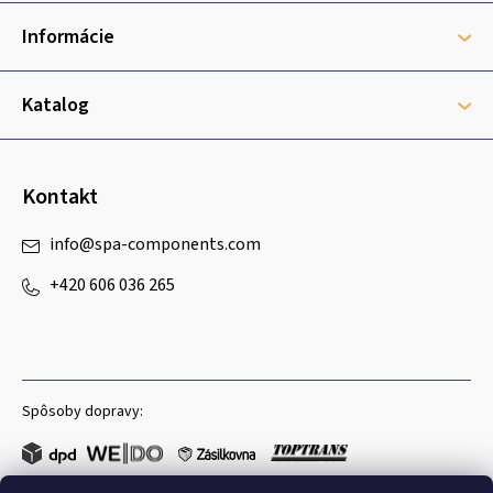
ä
t
Informácie
i
e
Katalog
Kontakt
info
@
spa-components.com
+420 606 036 265
Spôsoby dopravy: