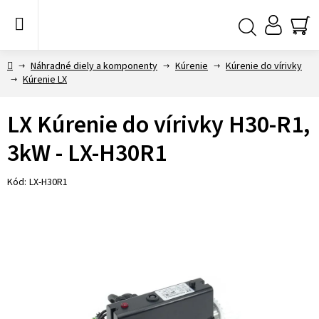
Prejsť
na
obsah
NÁ
Hľadať
KO
Domov
Náhradné diely a komponenty
Kúrenie
Kúrenie do vírivky
Kúrenie LX
LX Kúrenie do vírivky H30-R1,
3kW - LX-H30R1
Kód:
LX-H30R1