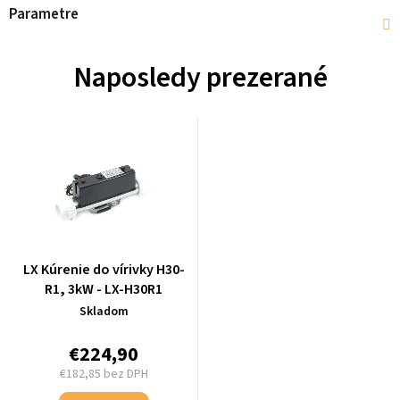
Parametre
Naposledy prezerané
LX Kúrenie do vírivky H30-
R1, 3kW - LX-H30R1
Skladom
€224,90
€182,85 bez DPH
Jednotková