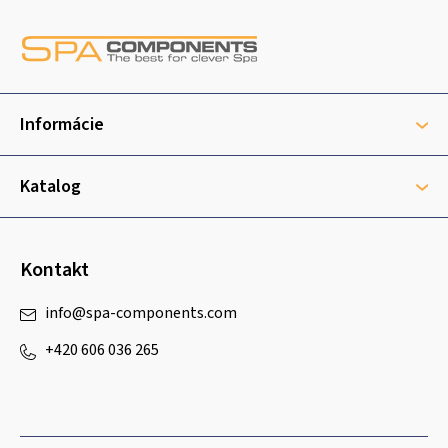
Z
á
p
ä
t
Informácie
i
e
Katalog
Kontakt
info
@
spa-components.com
+420 606 036 265