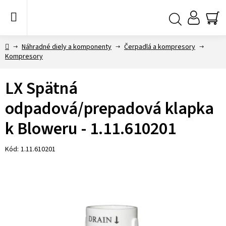
Prejsť
na
obsah
NÁ
Hľadať
KO
Domov
Náhradné diely a komponenty
Čerpadlá a kompresory
Kompresory
LX Spätná
odpadová/prepadová klapka
k Bloweru - 1.11.610201
Kód:
1.11.610201