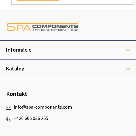
Z
á
p
ä
t
Informácie
i
e
Katalog
Kontakt
info
@
spa-components.com
+420 606 036 265