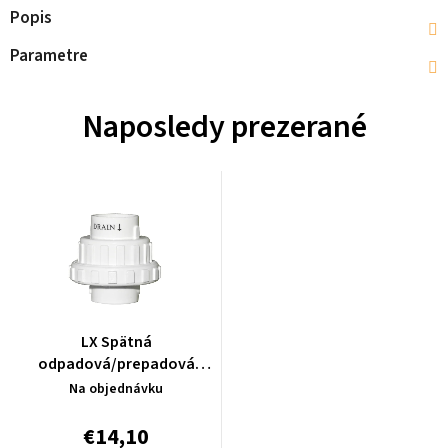
Popis
Parametre
Naposledy prezerané
LX Spätná
odpadová/prepadová
klapka k Bloweru -
Na objednávku
1.11.610201
€14,10