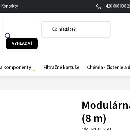
+420 606 036 2
Kontakty
y a komponenty
Filtračné kartuše
Chémia - čistenie a 
Modulárna
(8 m)
Kód:
APEX-ESTATE