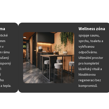
modul nabízí kompletní zázemí: prostornou saunu, sprchu, to
 podlahou. Spojení Thermo-woodu a prémiového designu vytvář
kytuje maximální soukromí a komfort bez jakýchkoliv kompro
ama
Wellness zóna
tické
spojuje saunu,
40mm
sprchu, toaletu a
m v
vyhřívanou
ém rámu
odpočívárnu.
rušený
Ultimátní prostor
 úsporný
pro kompletní
i
lázeňský rituál a
í
hloubkovou
ího
regeneraci bez
a tepla.
kompromisů.