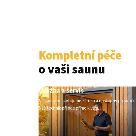
Kompletní péče
o vaši saunu
Údržba a servis
Na sauny poskytujeme záruku a dostupný pozáruční s
Náš technik přijede přímo k vám.