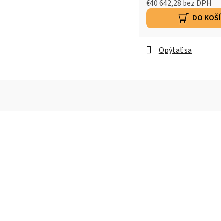
€40 642,28 bez DPH
DO KOŠ
Opýtať sa
odulární sauna
APEX Estate
nejluxusnějším modelem naší řady, který definuje standardy p