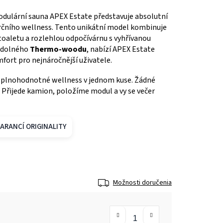
dulární sauna APEX Estate představuje absolutní
rčního wellness.
Tento unikátní model kombinuje
toaletu a rozlehlou odpočívárnu s vyhřívanou
odolného
Thermo-woodu
, nabízí APEX Estate
fort pro nejnáročnější uživatele.
plnohodnotné wellness v jednom kuse. Žádné
 Přijede kamion, položíme modul a vy se večer
ARANCÍ ORIGINALITY
Možnosti doručenia