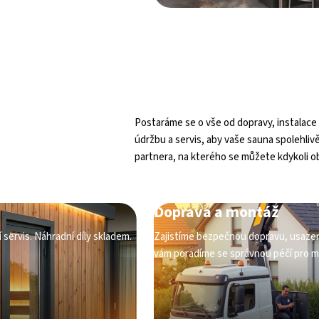
Postaráme se o vše od dopravy, instalace
údržbu a servis, aby vaše sauna spolehliv
partnera, na kterého se můžete kdykoli ob
Doprava a montáž
ervis. Náhradní díly skladem.
Zajistíme bezpečnou dopravu, usazení
vám poradíme se správnou péčí pro ma