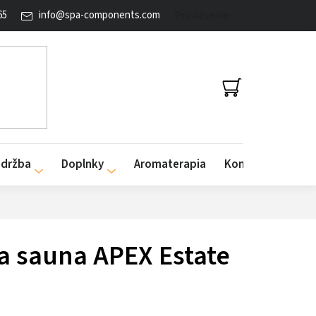
65
info
@
spa-components.com
Prihlásenie
NÁKUPNÝ
KOŠÍK
údržba
Doplnky
Aromaterapia
Kontakty
 sauna APEX Estate