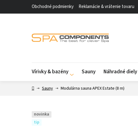
Prejsť
Obchodné podmienky
Reklamácie & vrátenie tovaru
na
obsah
Vírivky & bazény
Sauny
Náhradné diel
Domov
Sauny
Modulárna sauna APEX Estate (8 m)
novinka
tip