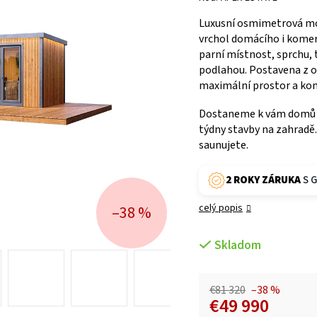
Luxusní osmimetrová mo
vrchol domácího i kome
parní místnost, sprchu, 
podlahou
.
Postavena z 
maximální prostor a kom
Dostaneme k vám domů 
týdny stavby na zahradě.
saunujete.
2 ROKY ZÁRUKA
S G
celý popis
–38 %
Skladom
€81 320
–38 %
€49 990