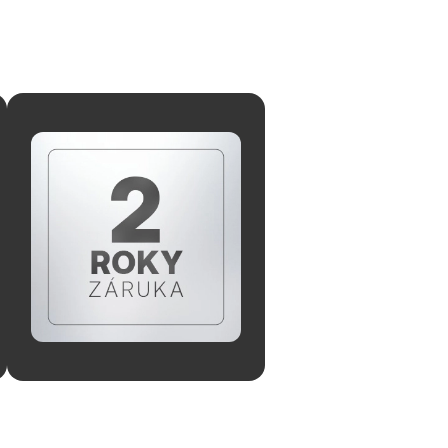
aletu a velkorysou
í výjimečný prostor,
misů.