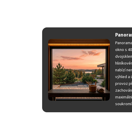
wellness. Osmimetrový 
odpočívárnu s vyhřívanou
který pos
Panor
Panorama
okno s 
dvojskle
hliníkov
nabízí ne
výhled a
provoz př
zachován
maximáln
soukromí 