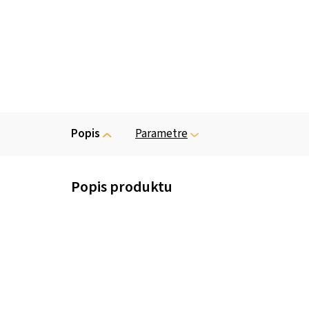
Popis
Parametre
M
APEX Estate je největším a 