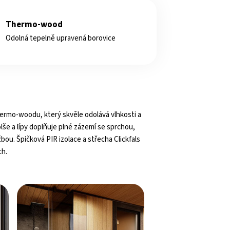
Thermo-wood
Odolná tepelně upravená borovice
ermo-woodu, který skvěle odolává vlhkosti a
lše a lípy doplňuje plné zázemí se sprchou,
bou. Špičková PIR izolace a střecha Clickfals
ch.