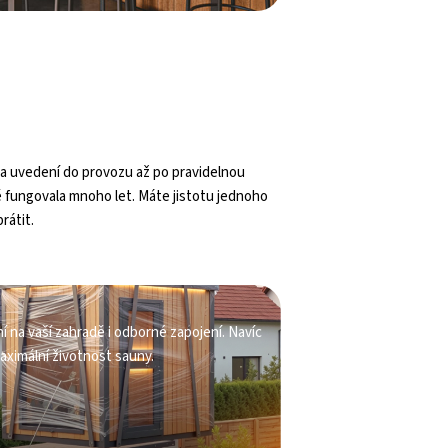
 a uvedení do provozu až po pravidelnou
ě fungovala mnoho let. Máte jistotu jednoho
rátit.
 na vaší zahradě i odborné zapojení. Navíc
ximální životnost sauny.