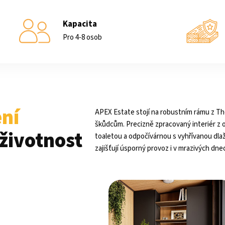
Kapacita
Pro 4-8 osob
ní
APEX Estate stojí na robustním rámu z Th
škůdcům. Precizně zpracovaný interiér z o
životnost
toaletou a odpočívárnou s vyhřívanou dlaž
zajišťují úsporný provoz i v mrazivých dne