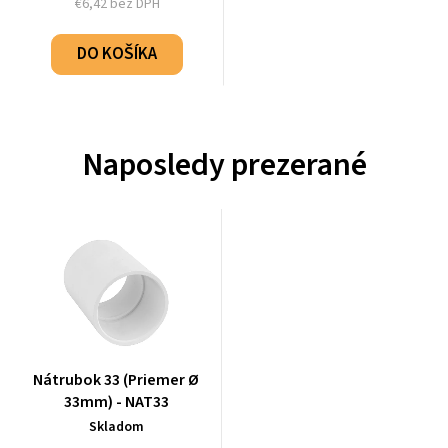
€6,42 bez DPH
DO KOŠÍKA
Naposledy prezerané
Nátrubok 33 (Priemer Ø
33mm) - NAT33
Skladom