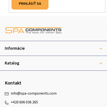
PRIHLÁSIŤ SA
Z
á
p
ä
t
Informácie
i
e
Katalog
Kontakt
info
@
spa-components.com
+420 606 036 265