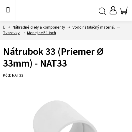
Prejsť
na
obsah
NÁ
Hľadať
KO
Domov
Náhradné diely a komponenty
Vodoinštalačný materiál
Tvarovky
Menej než 1 inch
Nátrubok 33 (Priemer Ø
33mm) - NAT33
Kód:
NAT33