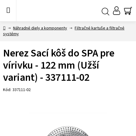
Prejsť
na
obsah
NÁ
Hľadať
KO
Domov
Náhradné diely a komponenty
Filtračné kartuše a filtračné
systémy
Nerez Sací kôš do SPA pre
vírivku - 122 mm (Užší
variant) - 337111-02
Kód:
337111-02