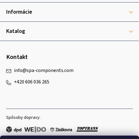
ä
t
Informácie
i
e
Katalog
Kontakt
info
@
spa-components.com
+420 606 036 265
Spôsoby dopravy: