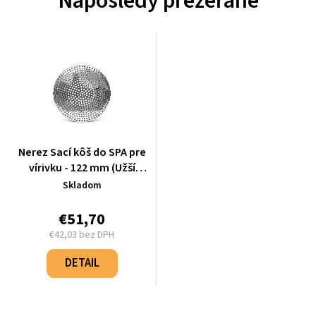
Naposledy prezerané
Nerez Sací kôš do SPA pre
vírivku - 122 mm (Užší
variant) - 337111-02
Skladom
€51,70
€42,03 bez DPH
Jednotková
cena:
DETAIL