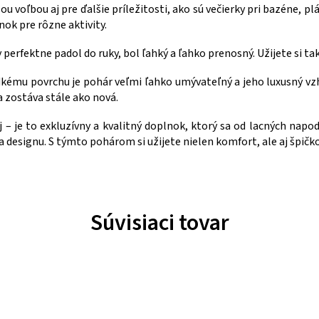
lou voľbou aj pre ďalšie príležitosti, ako sú večierky pri bazéne, 
nok pre rôzne aktivity.
y perfektne padol do ruky, bol ľahký a ľahko prenosný. Užijete si 
dkému povrchu je pohár veľmi ľahko umývateľný a jeho luxusný vz
a zostáva stále ako nová.
 – je to exkluzívny a kvalitný doplnok, ktorý sa od lacných napodo
 designu. S týmto pohárom si užijete nielen komfort, ale aj špičko
Súvisiaci tovar