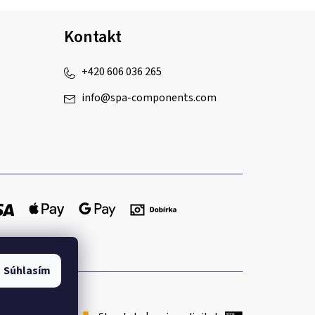
Kontakt
+420 606 036 265
info
@
spa-components.com
Súhlasím