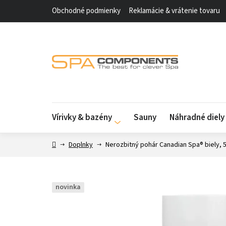
Prejsť
Obchodné podmienky
Reklamácie & vrátenie tovaru
na
obsah
Vírivky & bazény
Sauny
Náhradné diel
Domov
Doplnky
Nerozbitný pohár Canadian Spa® biely, 
novinka