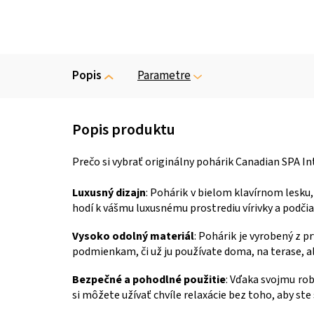
Popis
Parametre
Prečo si vybrať originálny pohárik Canadian SPA I
Luxusný dizajn
: Pohárik v bielom klavírnom lesku,
hodí k vášmu luxusnému prostrediu vírivky a podči
Vysoko odolný materiál
: Pohárik je vyrobený z 
podmienkam, či už ju používate doma, na terase, a
Bezpečné a pohodlné použitie
: Vďaka svojmu ro
si môžete užívať chvíle relaxácie bez toho, aby st