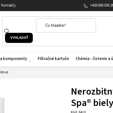
+420 606 036 2
Kontakty
y a komponenty
Filtračné kartuše
Chémia - čistenie a 
500 ml
Nerozbitn
Spa® biely
Kód:
6410