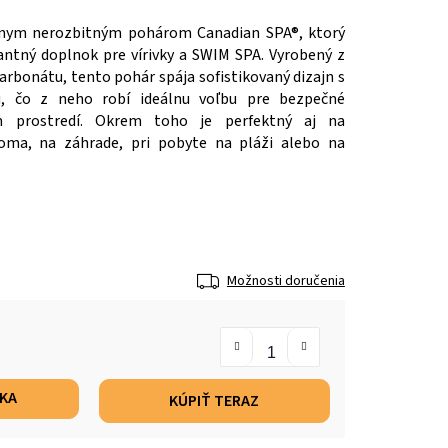
lnym nerozbitným pohárom Canadian SPA®, ktorý
antný doplnok pre vírivky a SWIM SPA. Vyrobený z
arbonátu, tento pohár spája sofistikovaný dizajn s
u, čo z neho robí ideálnu voľbu pre bezpečné
m prostredí. Okrem toho je perfektný aj na
oma, na záhrade, pri pobyte na pláži alebo na
Možnosti doručenia
ÍKA
KÚPIŤ TERAZ