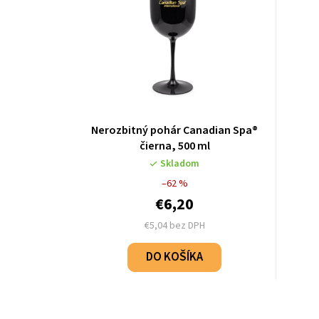
Nerozbitný pohár Canadian Spa®
čierna, 500 ml
Skladom
–62 %
€6,20
€5,04 bez DPH
DO KOŠÍKA