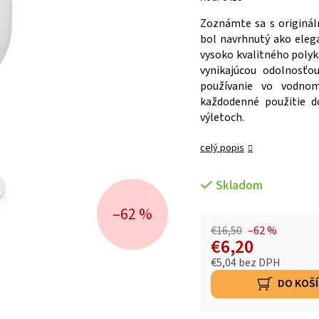
Zoznámte sa s originá
bol navrhnutý ako eleg
vysoko kvalitného polyk
vynikajúcou odolnosťo
používanie vo vodno
každodenné použitie d
výletoch.
celý popis
Skladom
–62 %
€16,50
–62 %
€6,20
€5,04 bez DPH
DO KOŠ