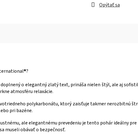
Opýtať sa
nternational®?
 doplnený o elegantný zlatý text, prináša nielen štýl, ale aj sofi
arkne atmosféru relaxácie.
prvotriedneho polykarbonátu, ktorý zaisťuje takmer nerozbitnú štr
lebo pri bazéne.
bustnému, ale elegantnému prevedeniu je tento pohár ideálny pre 
e sa museli obávať o bezpečnosť.