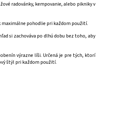
plážové radovánky, kempovanie, alebo pikniky v
tak maximálne pohodlie pri každom použití.
hľad si zachováva po dlhú dobu bez toho, aby
benín výrazne líši. Určená je pre tých, ktorí
vý štýl pri každom použití.