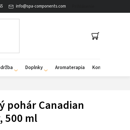
65
info
@
spa-components.com
Prihlásenie
NÁKUPNÝ
KOŠÍK
údržba
Doplnky
Aromaterapia
Kontakty
ý pohár Canadian
, 500 ml