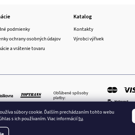
ácie
Katalog
né podmienky
Kontakty
nky ochrany osobných údajov
Výrobci výřivek
cie a vrátenie tovaru
Obľúbené spôsoby
platby:
oužíva súbory cookie. Ďalším prechádzaním tohto webu
úhlas s ich používaním. Viac informácií
tu
.
ie