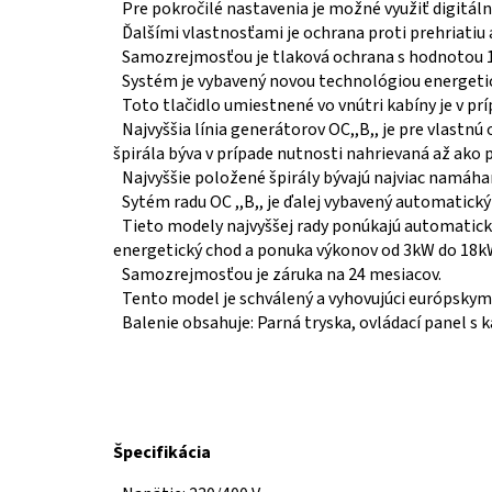
Pre pokročilé nastavenia je možné využiť digitál
Ďalšími vlastnosťami je ochrana proti prehriatiu 
Samozrejmosťou je tlaková ochrana s hodnotou 
Systém je vybavený novou technológiou energetic
Toto tlačidlo umiestnené vo vnútri kabíny je v pr
Najvyššia línia generátorov OC,,B,, je pre vlast
špirála býva v prípade nutnosti nahrievaná až ako 
Najvyššie položené špirály bývajú najviac namáh
Sytém radu OC ,,B,, je ďalej vybavený automat
Tieto modely najvyššej rady ponúkajú automatický 
energetický chod a ponuka výkonov od 3kW do 18k
Samozrejmosťou je záruka na 24 mesiacov.
Tento model je schválený a vyhovujúci európskym 
Balenie obsahuje: Parná tryska, ovládací panel s
Špecifikácia