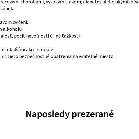
e srdcovými chorobami, vysokým tlakom, diabetes alebo akýmikoľv
kúpeľa.
avom cvičení.
m alkoholu.
losť, pocit nevoľnosti či iné ťažkosti.
i mladšími ako 16 rokov.
iť tieto bezpečnostné opatrenia na viditeľné miesto.
Naposledy prezerané