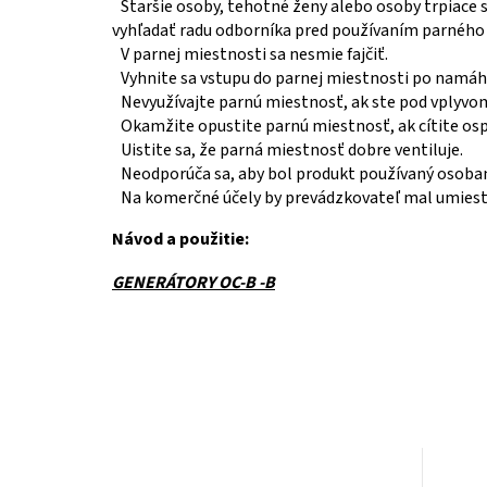
Staršie osoby, tehotné ženy alebo osoby trpiac
vyhľadať radu odborníka pred používaním parného 
V parnej miestnosti sa nesmie fajčiť.
Vyhnite sa vstupu do parnej miestnosti po namáh
Nevyužívajte parnú miestnosť, ak ste pod vplyvo
Okamžite opustite parnú miestnosť, ak cítite ospa
Uistite sa, že parná miestnosť dobre ventiluje.
Neodporúča sa, aby bol produkt používaný osobam
Na komerčné účely by prevádzkovateľ mal umiestn
Návod a použitie:
GENERÁTORY OC-B -B