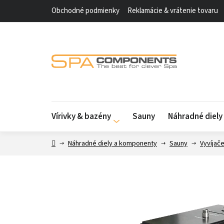
Prejsť
Obchodné podmienky
Reklamácie & vrátenie tovaru
na
obsah
Vírivky & bazény
Sauny
Náhradné diel
Domov
Náhradné diely a komponenty
Sauny
Vyvíjač