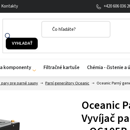
+420 606 036 2
Kontakty
y a komponenty
Filtračné kartuše
Chémia - čistenie a 
e pary pre parné sauny
Parní generátory Oceanic
Oceanic Parný gene
Oceanic P
Vyvíjač p