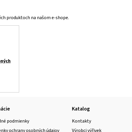
vých produktoch na našom e-shope.
bných
ácie
Katalog
né podmienky
Kontakty
nky ochrany osobných údajov
Výrobci výřivek