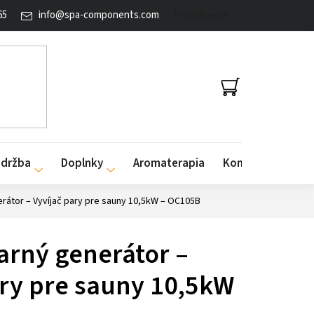
65
info
@
spa-components.com
Prihlásenie
NÁKUPNÝ
KOŠÍK
údržba
Doplnky
Aromaterapia
Kontakty
rátor – Vyvíjač pary pre sauny 10,5kW – OC105B
arný generátor –
ary pre sauny 10,5kW