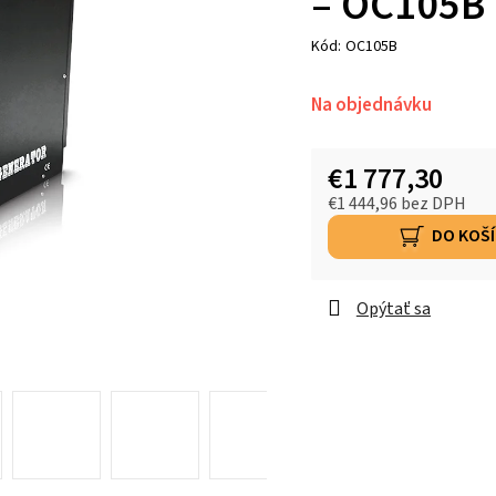
– OC105B
Kód:
OC105B
Na objednávku
€1 777,30
€1 444,96 bez DPH
DO KOŠ
Opýtať sa