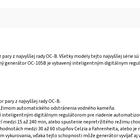
 pary z najvyššej rady OC-B. Všetky modely tejto najvyššej série
ný generátor OC-105B je vybavený inteligentným digitálnym reg
r pary z najvyššej rady OC-B.
é režimom automatického odstránenia vodného kameňa.
ý inteligentným digitálnym regulátorom pre riadenie automatizov
 medzi 15 až 240 min, alebo spustenie nepretržitého režimu cho
v hodnotách medzi 30 až 60 stupňov Celzia a Fahrenheita, alebo je
 vykurovania, vďaka tejto schopnosti môže generátor vyvíjať aj 