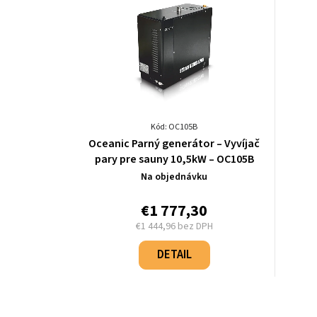
Kód: OC105B
Oceanic Parný generátor – Vyvíjač
pary pre sauny 10,5kW – OC105B
Na objednávku
€1 777,30
€1 444,96 bez DPH
Jednotková
cena:
DETAIL