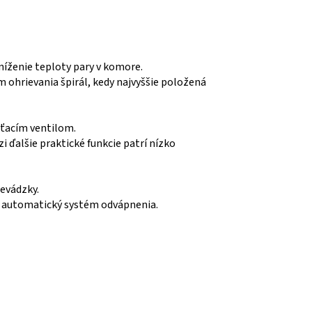
zníženie teploty pary v komore.
 ohrievania špirál, kedy najvyššie položená
ťacím ventilom.
 ďalšie praktické funkcie patrí nízko
evádzky.
o, automatický systém odvápnenia.