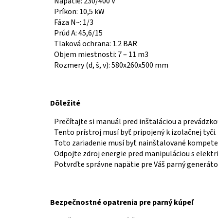
Napätie: 230/400 V
Príkon: 10,5 kW
Fáza N~: 1/3
Prúd A: 45,6/15
Tlaková ochrana: 1.2 BAR
Objem miestnosti: 7 – 11 m3
Rozmery (d, š, v): 580x260x500 mm
Dôležité
Prečítajte si manuál pred inštaláciou a prevádzk
Tento prístroj musí byť pripojený k izolačnej tyči.
Toto zariadenie musí byť nainštalované kompet
Odpojte zdroj energie pred manipuláciou s elekt
Potvrďte správne napätie pre Váš parný generátor
Bezpečnostné opatrenia pre parný kúpeľ