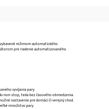
 sú vybavené režimom automatického
ulátorom pre riadenie automatizovaného
aného vyvíjania pary.
du non-stop, teda bez časového obmedzenia.
 možné nastavenie pre domáci či verejný chod.
veľké množstvo pary.