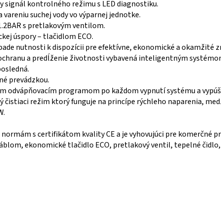
ny signál kontrolného režimu s LED diagnostiku.
a vareniu suchej vody vo výparnej jednotke.
1.2BAR s pretlakovým ventilom.
kej úspory – tlačidlom ECO.
ípade nutnosti k dispozícii pre efektívne, ekonomické a okamžité 
nú ochranu a predĺženie životnosti vybavená inteligentným systémom
posledná.
ané prevádzkou.
ickým odvápňovacím programom po každom vypnutí systému a vypúš
čistiaci režim ktorý funguje na princípe rýchleho naparenia, medzi
W.
normám s certifikátom kvality CE a je vyhovujúci pre komerčné pr
 káblom, ekonomické tlačidlo ECO, pretlakový ventil, tepelné čidl