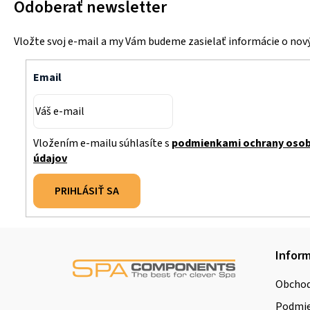
Odoberať newsletter
Vložte svoj e-mail a my Vám budeme zasielať informácie o no
Email
Vložením e-mailu súhlasíte s
podmienkami ochrany oso
údajov
PRIHLÁSIŤ SA
Z
Inform
á
Obchod
p
Podmie