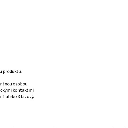
ou produktu.
entnou osobou.
rickými kontaktmi.
 1 alebo 3 fázový.