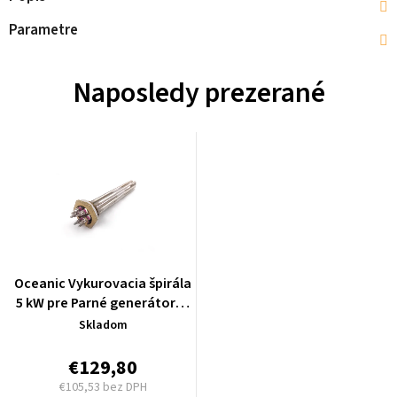
Parametre
Naposledy prezerané
Oceanic Vykurovacia špirála
5 kW pre Parné generátory -
SHEB5
Skladom
€129,80
€105,53 bez DPH