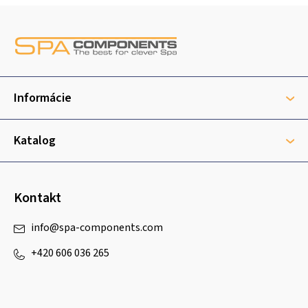
Z
á
p
ä
t
Informácie
i
e
Katalog
Kontakt
info
@
spa-components.com
+420 606 036 265