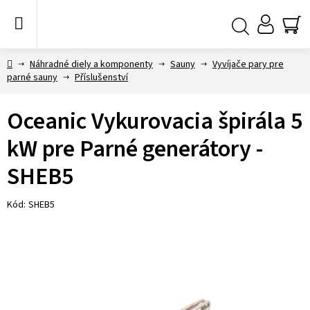
Prejsť
na
obsah
NÁ
Hľadať
KO
Domov
Náhradné diely a komponenty
Sauny
Vyvíjače pary pre
parné sauny
Příslušenství
Oceanic Vykurovacia špirála 5
kW pre Parné generátory -
SHEB5
Kód:
SHEB5