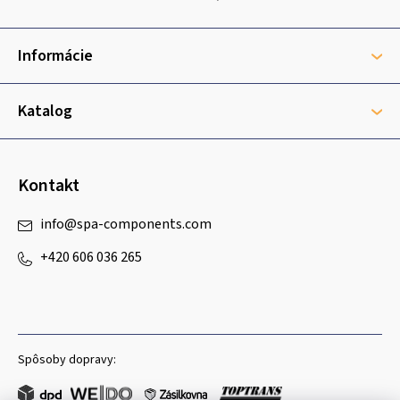
p
ä
t
Informácie
i
e
Katalog
Kontakt
info
@
spa-components.com
+420 606 036 265
Spôsoby dopravy: