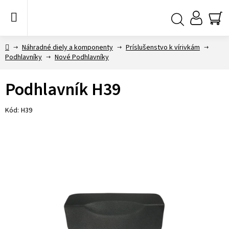
Prejsť
na
obsah
NÁ
Hľadať
KO
Domov
Náhradné diely a komponenty
Príslušenstvo k vírivkám
Podhlavníky
Nové Podhlavníky
Podhlavník H39
Kód:
H39