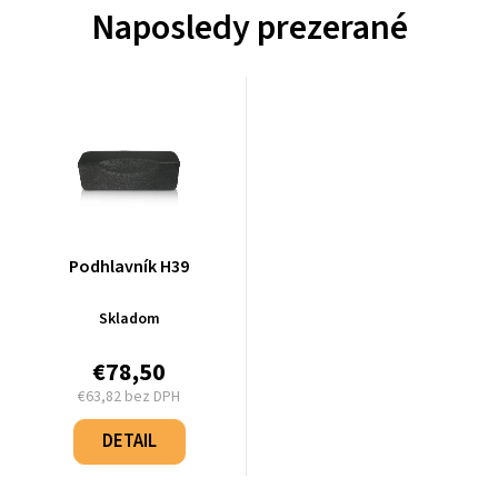
Naposledy prezerané
Podhlavník H39
Skladom
€78,50
€63,82 bez DPH
Jednotková
cena:
DETAIL