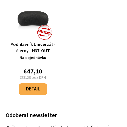
Podhlavník Univerzál -
čierny - H37-OUT
Na objednávku
€47,10
€38,29 bez DPH
Jednotková
cena:
DETAIL
Odoberať newsletter