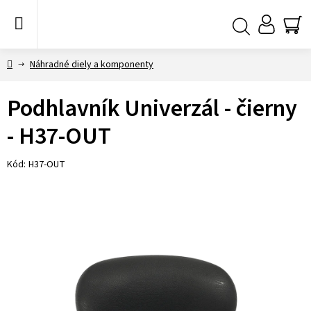
Prejsť
na
obsah
NÁ
Hľadať
KO
Domov
Náhradné diely a komponenty
Podhlavník Univerzál - čierny
- H37-OUT
Kód:
H37-OUT