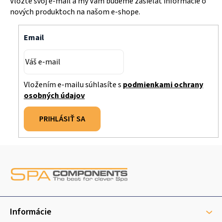
Vložte svoj e-mail a my Vám budeme zasielať informácie o
nových produktoch na našom e-shope.
Email
Vložením e-mailu súhlasíte s
podmienkami ochrany
osobných údajov
PRIHLÁSIŤ SA
Z
á
p
ä
t
Informácie