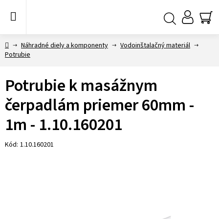
Prejsť
na
obsah
NÁ
Hľadať
KO
Domov
Náhradné diely a komponenty
Vodoinštalačný materiál
Potrubie
Potrubie k masážnym
čerpadlám priemer 60mm -
1m - 1.10.160201
Kód:
1.10.160201