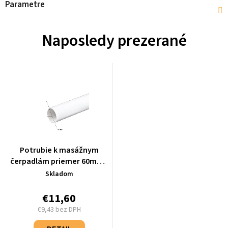
Parametre
Naposledy prezerané
Potrubie k masážnym
čerpadlám priemer 60mm -
1m - 1.10.160201
Skladom
€11,60
€9,43 bez DPH
Jednotková
cena: