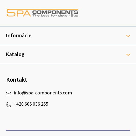
á
p
ä
t
Informácie
i
e
Katalog
Kontakt
info
@
spa-components.com
+420 606 036 265