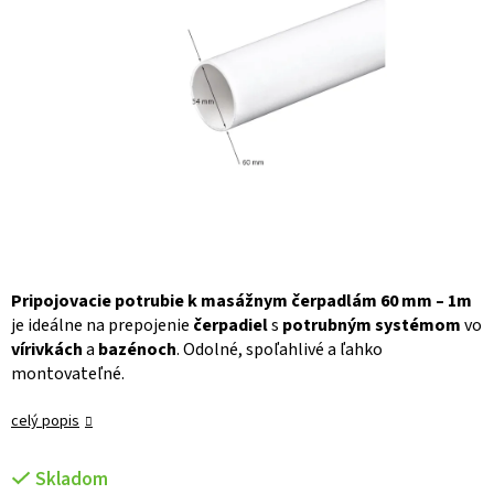
Pripojovacie potrubie k masážnym čerpadlám 60 mm – 1m
je ideálne na prepojenie
čerpadiel
s
potrubným systémom
vo
vírivkách
a
bazénoch
. Odolné, spoľahlivé a ľahko
montovateľné.
celý popis
Skladom