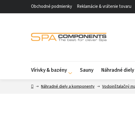
Prejsť
Obchodné podmienky
Reklamácie & vrátenie tovaru
na
obsah
Vírivky & bazény
Sauny
Náhradné diel
Domov
Náhradné diely a komponenty
Vodoinštalačný ma