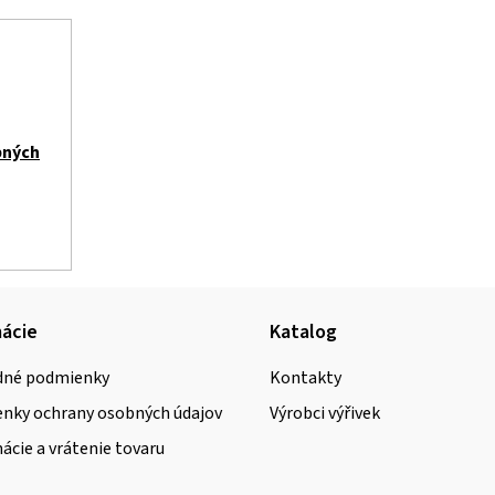
bných
ácie
Katalog
né podmienky
Kontakty
nky ochrany osobných údajov
Výrobci výřivek
cie a vrátenie tovaru