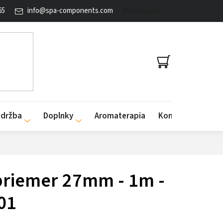
65
info
@
spa-components.com
Prihlásenie
NÁKUPNÝ
KOŠÍK
údržba
Doplnky
Aromaterapia
Kontakty
priemer 27mm - 1m -
01