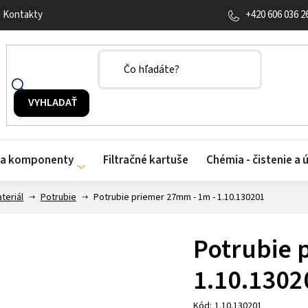
+420 606 036 2
Kontakty
y a komponenty
Filtračné kartuše
Chémia - čistenie a 
teriál
Potrubie
Potrubie priemer 27mm - 1m - 1.10.130201
Potrubie 
1.10.1302
Kód:
1.10.130201