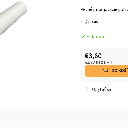
Pevné pripojovacie potr
celý popis
Skladom
€3,60
€2,93 bez DPH
DO KOŠ
Opýtať sa