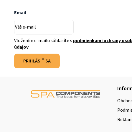
Email
Vložením e-mailu súhlasíte s
podmienkami ochrany oso
údajov
PRIHLÁSIŤ SA
Z
Inform
á
Obchod
p
Podmie
ä
Reklamá
t