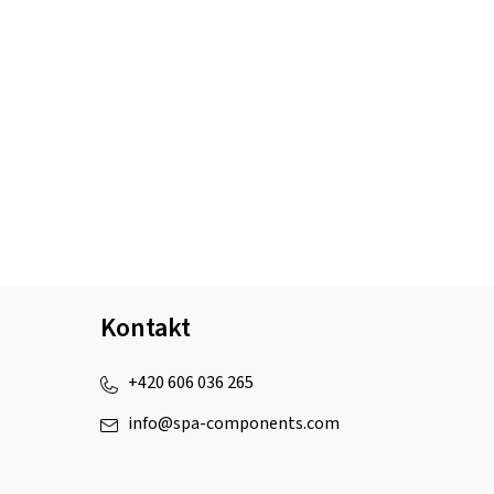
Kontakt
+420 606 036 265
info
@
spa-components.com