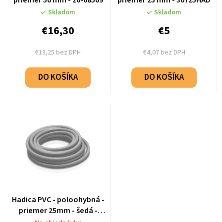
priemer 50 mm - 20-08509
priemer 25 mm - 30725HAD
Skladom
Skladom
€16,30
€5
€13,25 bez DPH
€4,07 bez DPH
DO KOŠÍKA
DO KOŠÍKA
Hadica PVC - poloohybná -
priemer 25mm - šedá -
30725-1HAD