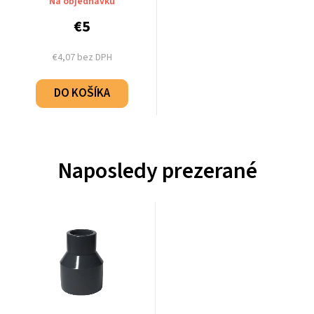
Na objednávku
€5
€4,07 bez DPH
DO KOŠÍKA
Naposledy prezerané