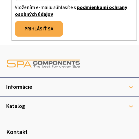
Vložením e-mailu súhlasíte s
podmienkami ochrany
osobných údajov
PRIHLÁSIŤ SA
Z
á
p
ä
t
Informácie
i
e
Katalog
Kontakt