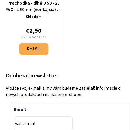
Prechodka - dlhá D 50 - 25
PVC - z 50mm (vonkajšia) na
25mm (vnútorná) -
Skladom
01.03.09.00093
€2,90
€2,36 bez DPH
Jednotková
cena:
DETAIL
Odoberať newsletter
Vložte svoj e-mail a my Vám budeme zasielať informácie o
nových produktoch na našom e-shope.
Email