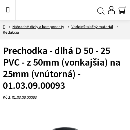
Prejsť
na
obsah
NÁ
Hľadať
KO
Domov
Náhradné diely a komponenty
Vodoinštalačný materiál
Redukcia
Prechodka - dlhá D 50 - 25
PVC - z 50mm (vonkajšia) na
25mm (vnútorná) -
01.03.09.00093
Kód:
01.03.09.00093