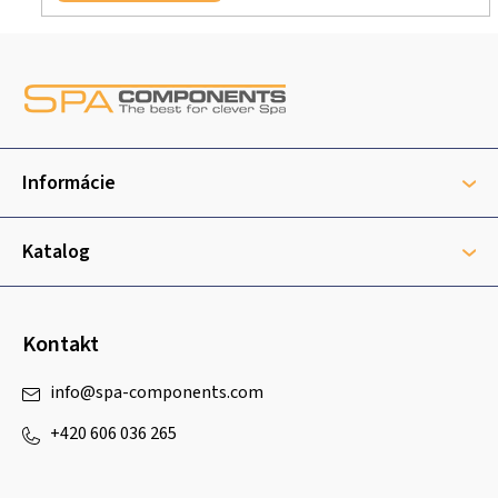
Z
á
p
ä
t
Informácie
i
e
Katalog
Kontakt
info
@
spa-components.com
+420 606 036 265