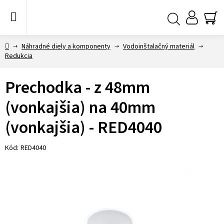
Prejsť
na
obsah
NÁ
Hľadať
KO
Domov
Náhradné diely a komponenty
Vodoinštalačný materiál
Redukcia
Prechodka - z 48mm
(vonkajšia) na 40mm
(vonkajšia) - RED4040
Kód:
RED4040