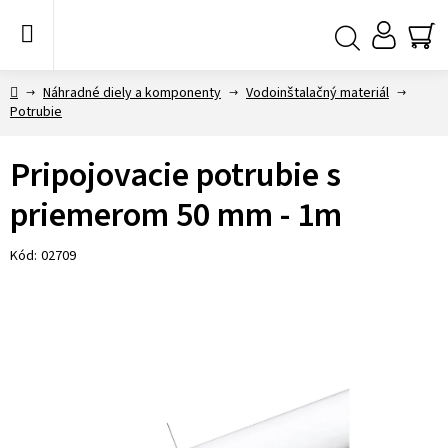
Prejsť
na
obsah
NÁ
Hľadať
KO
Domov
Náhradné diely a komponenty
Vodoinštalačný materiál
Potrubie
Pripojovacie potrubie s
priemerom 50 mm - 1m
Kód:
02709