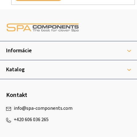
Z
á
p
ä
t
Informácie
i
e
Katalog
Kontakt
info
@
spa-components.com
+420 606 036 265